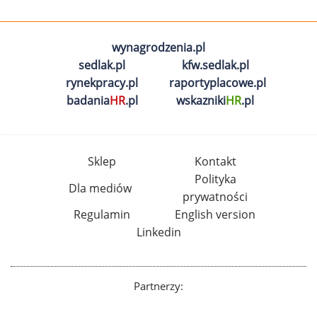
wynagrodzenia.pl
sedlak.pl
kfw.sedlak.pl
rynekpracy.pl
raportyplacowe.pl
badania
HR
.pl
wskazniki
HR
.pl
Sklep
Kontakt
Polityka
Dla mediów
prywatności
Regulamin
English version
Linkedin
Partnerzy: