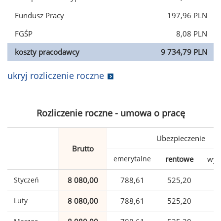
Fundusz Pracy
197,96 PLN
FGŚP
8,08 PLN
koszty pracodawcy
9 734,79 PLN
ukryj rozliczenie roczne
Rozliczenie roczne - umowa o pracę
Ubezpieczenie
Brutto
emerytalne
rentowe
wyp
Styczeń
8 080,00
788,61
525,20
1
Luty
8 080,00
788,61
525,20
1