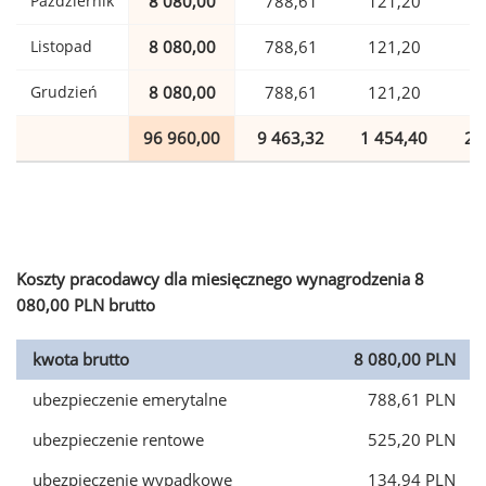
Październik
8 080,00
788,61
121,20
1
Listopad
8 080,00
788,61
121,20
1
Grudzień
8 080,00
788,61
121,20
1
96 960,00
9 463,32
1 454,40
2 
Koszty pracodawcy dla miesięcznego wynagrodzenia 8
080,00 PLN brutto
kwota brutto
8 080,00 PLN
ubezpieczenie emerytalne
788,61 PLN
ubezpieczenie rentowe
525,20 PLN
ubezpieczenie wypadkowe
134,94 PLN