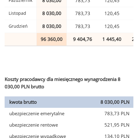
Październik
8 030,00
783,73
120,45
1
Listopad
8 030,00
783,73
120,45
1
Grudzień
8 030,00
783,73
120,45
1
96 360,00
9 404,76
1 445,40
2 
Koszty pracodawcy dla miesięcznego wynagrodzenia 8
030,00 PLN brutto
kwota brutto
8 030,00 PLN
ubezpieczenie emerytalne
783,73 PLN
ubezpieczenie rentowe
521,95 PLN
ubezpieczenie wypadkowe
134,10 PLN