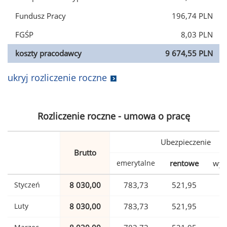
Fundusz Pracy
196,74 PLN
FGŚP
8,03 PLN
koszty pracodawcy
9 674,55 PLN
ukryj rozliczenie roczne
Rozliczenie roczne - umowa o pracę
Ubezpieczenie
Brutto
emerytalne
rentowe
wyp
Styczeń
8 030,00
783,73
521,95
1
Luty
8 030,00
783,73
521,95
1