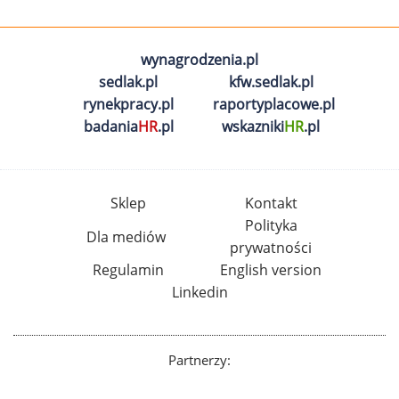
wynagrodzenia.pl
sedlak.pl
kfw.sedlak.pl
rynekpracy.pl
raportyplacowe.pl
badania
HR
.pl
wskazniki
HR
.pl
Sklep
Kontakt
Polityka
Dla mediów
prywatności
Regulamin
English version
Linkedin
Partnerzy: