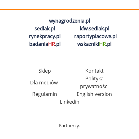
wynagrodzenia.pl
sedlak.pl
kfw.sedlak.pl
rynekpracy.pl
raportyplacowe.pl
badania
HR
.pl
wskazniki
HR
.pl
Sklep
Kontakt
Polityka
Dla mediów
prywatności
Regulamin
English version
Linkedin
Partnerzy: