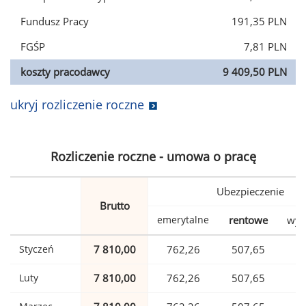
Fundusz Pracy
191,35 PLN
FGŚP
7,81 PLN
koszty pracodawcy
9 409,50 PLN
ukryj rozliczenie roczne
Rozliczenie roczne - umowa o pracę
Ubezpieczenie
Brutto
emerytalne
rentowe
wyp
Styczeń
7 810,00
762,26
507,65
1
Luty
7 810,00
762,26
507,65
1