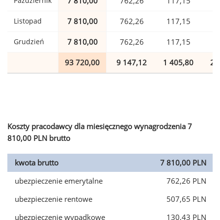
Październik
7 810,00
762,26
117,15
1
Listopad
7 810,00
762,26
117,15
1
Grudzień
7 810,00
762,26
117,15
1
93 720,00
9 147,12
1 405,80
2 
Koszty pracodawcy dla miesięcznego wynagrodzenia 7
810,00 PLN brutto
kwota brutto
7 810,00 PLN
ubezpieczenie emerytalne
762,26 PLN
ubezpieczenie rentowe
507,65 PLN
ubezpieczenie wypadkowe
130,43 PLN