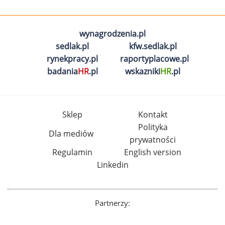
wynagrodzenia.pl
sedlak.pl
kfw.sedlak.pl
rynekpracy.pl
raportyplacowe.pl
badania
HR
.pl
wskazniki
HR
.pl
Sklep
Kontakt
Polityka
Dla mediów
prywatności
Regulamin
English version
Linkedin
Partnerzy: