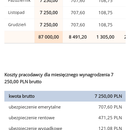
Październik
7 250,00
707,60
108,75
1
Listopad
7 250,00
707,60
108,75
1
Grudzień
7 250,00
707,60
108,75
1
87 000,00
8 491,20
1 305,00
2 
Koszty pracodawcy dla miesięcznego wynagrodzenia 7
250,00 PLN brutto
kwota brutto
7 250,00 PLN
ubezpieczenie emerytalne
707,60 PLN
ubezpieczenie rentowe
471,25 PLN
ubezpieczenie wypadkowe
121,08 PLN