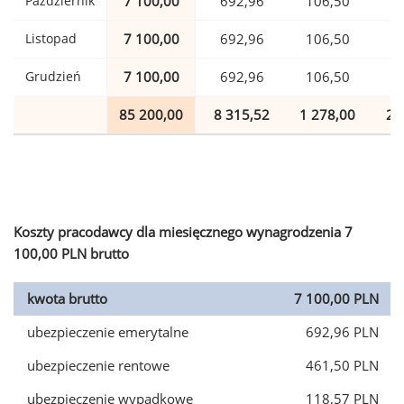
Październik
7 100,00
692,96
106,50
1
Listopad
7 100,00
692,96
106,50
1
Grudzień
7 100,00
692,96
106,50
1
85 200,00
8 315,52
1 278,00
2 
Koszty pracodawcy dla miesięcznego wynagrodzenia 7
100,00 PLN brutto
kwota brutto
7 100,00 PLN
ubezpieczenie emerytalne
692,96 PLN
ubezpieczenie rentowe
461,50 PLN
ubezpieczenie wypadkowe
118,57 PLN