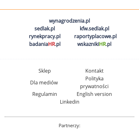
wynagrodzenia.pl
sedlak.pl
kfw.sedlak.pl
rynekpracy.pl
raportyplacowe.pl
badania
HR
.pl
wskazniki
HR
.pl
Sklep
Kontakt
Polityka
Dla mediów
prywatności
Regulamin
English version
Linkedin
Partnerzy: