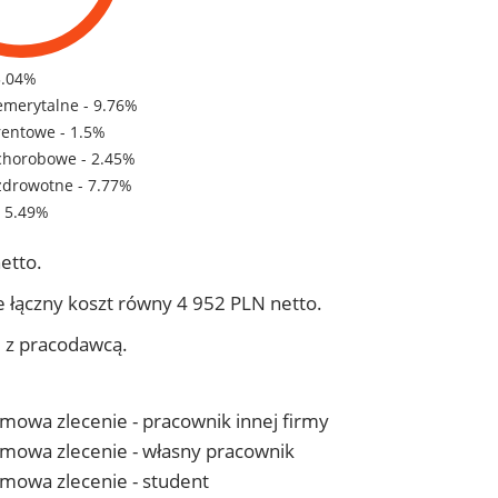
3.04%
emerytalne - 9.76%
rentowe - 1.5%
chorobowe - 2.45%
zdrowotne - 7.77%
- 5.49%
etto.
 łączny koszt równy 4 952 PLN netto.
j z pracodawcą.
 umowa zlecenie - pracownik innej firmy
- umowa zlecenie - własny pracownik
 umowa zlecenie - student