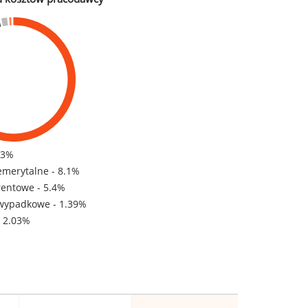
83%
emerytalne - 8.1%
rentowe - 5.4%
wypadkowe - 1.39%
- 2.03%