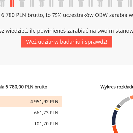
z 6 780 PLN brutto, to
uczestników OBW zarabia wi
75%
z wiedzieć, ile powinieneś zarabiać na swoim stano
Weź udział w badaniu i sprawdź!
ia 6 780,00 PLN brutto
Wykres rozkład
4 951,92 PLN
661,73 PLN
101,70 PLN