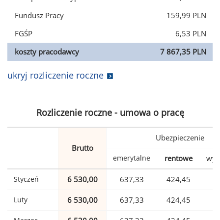
Fundusz Pracy
159,99 PLN
FGŚP
6,53 PLN
koszty pracodawcy
7 867,35 PLN
ukryj rozliczenie roczne
Rozliczenie roczne - umowa o pracę
Ubezpieczenie
Brutto
emerytalne
rentowe
wyp
Styczeń
6 530,00
637,33
424,45
1
Luty
6 530,00
637,33
424,45
1