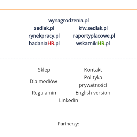
wynagrodzenia.pl
sedlak.pl
kfw.sedlak.pl
rynekpracy.pl
raportyplacowe.pl
badania
HR
.pl
wskazniki
HR
.pl
Sklep
Kontakt
Polityka
Dla mediów
prywatności
Regulamin
English version
Linkedin
Partnerzy: