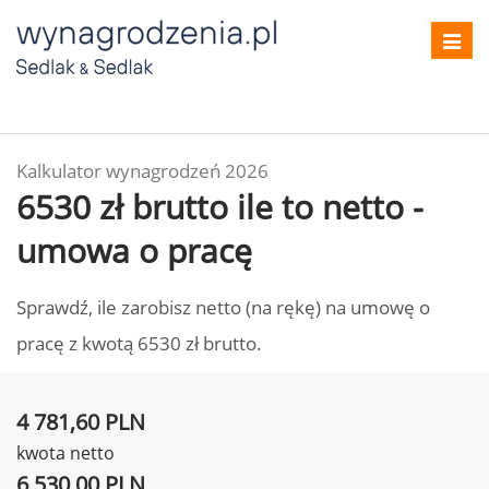
Toggl
navig
Kalkulator wynagrodzeń 2026
6530 zł brutto ile to netto -
umowa o pracę
Sprawdź, ile zarobisz netto (na rękę) na umowę o
pracę z kwotą 6530 zł brutto.
4 781,60 PLN
kwota netto
6 530,00 PLN