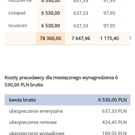
Październik
6 530,00
637,33
97,95
1
Listopad
6 530,00
637,33
97,95
1
Grudzień
6 530,00
637,33
97,95
1
78 360,00
7 647,96
1 175,40
1 
Koszty pracodawcy dla miesięcznego wynagrodzenia 6
530,00 PLN brutto
kwota brutto
6 530,00 PLN
ubezpieczenie emerytalne
637,33 PLN
ubezpieczenie rentowe
424,45 PLN
ubezpieczenie wypadkowe
109,05 PLN