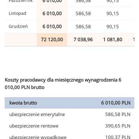
Październik
6 010,00
586,58
90,15
1
Listopad
6 010,00
586,58
90,15
1
Grudzień
6 010,00
586,58
90,15
1
72 120,00
7 038,96
1 081,80
1 
Koszty pracodawcy dla miesięcznego wynagrodzenia 6
010,00 PLN brutto
kwota brutto
6 010,00 PLN
ubezpieczenie emerytalne
586,58 PLN
ubezpieczenie rentowe
390,65 PLN
ubezpieczenie wypadkowe
100,37 PLN