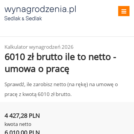
Toggl
navig
Kalkulator wynagrodzeń 2026
6010 zł brutto ile to netto -
umowa o pracę
Sprawdź, ile zarobisz netto (na rękę) na umowę o
pracę z kwotą 6010 zł brutto.
4 427,28 PLN
kwota netto
6 010,00 PLN