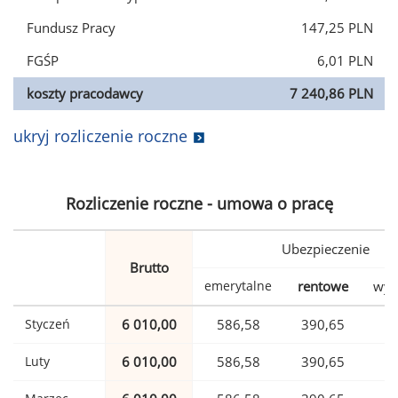
Fundusz Pracy
147,25 PLN
FGŚP
6,01 PLN
koszty pracodawcy
7 240,86 PLN
ukryj rozliczenie roczne
Rozliczenie roczne - umowa o pracę
Ubezpieczenie
Brutto
emerytalne
rentowe
wyp
Styczeń
6 010,00
586,58
390,65
1
Luty
6 010,00
586,58
390,65
1