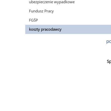
ubezpieczenie wypadkowe
Fundusz Pracy
FGŚP
koszty pracodawcy
po
S