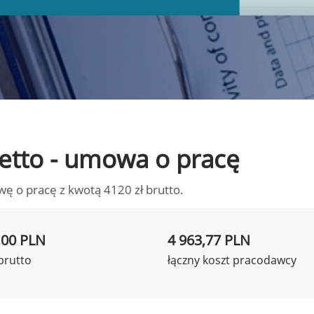
 netto - umowa o pracę
wę o pracę z kwotą 4120 zł brutto.
,00 PLN
4 963,77 PLN
brutto
łączny koszt pracodawcy