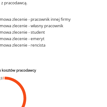
j z pracodawcą.
 umowa zlecenie - pracownik innej firmy
- umowa zlecenie - własny pracownik
 umowa zlecenie - student
- umowa zlecenie - emeryt
 umowa zlecenie - rencista
u kosztów pracodawcy