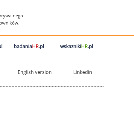
 prywatnego.
cowników.
l
badania
HR
.pl
wskazniki
HR
.pl
English version
Linkedin