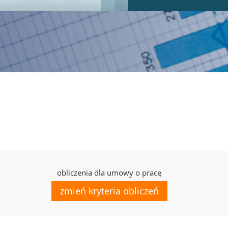
obliczenia dla umowy o pracę
zmień kryteria obliczeń