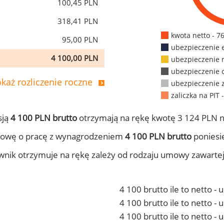
100,45 PLN
318,41 PLN
kwota netto - 7
95,00 PLN
ubezpieczenie 
4 100,00 PLN
ubezpieczenie 
ubezpieczenie 
każ rozliczenie roczne
ubezpieczenie 
zaliczka na PIT 
sją
4 100 PLN brutto
otrzymają na rękę kwotę 3 124 PLN n
mowę o pracę z wynagrodzeniem
4 100 PLN brutto
poniesie
ownik otrzymuje na rękę zależy od rodzaju umowy zawarte
4 100 brutto ile to netto -
4 100 brutto ile to netto 
4 100 brutto ile to netto -