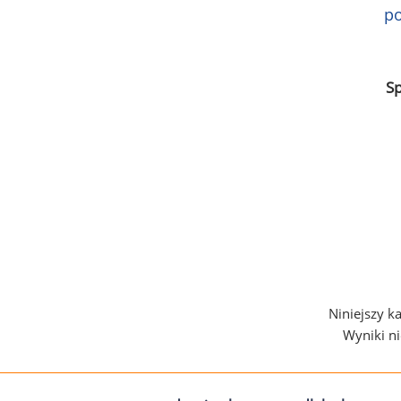
po
S
Niniejszy k
Wyniki n