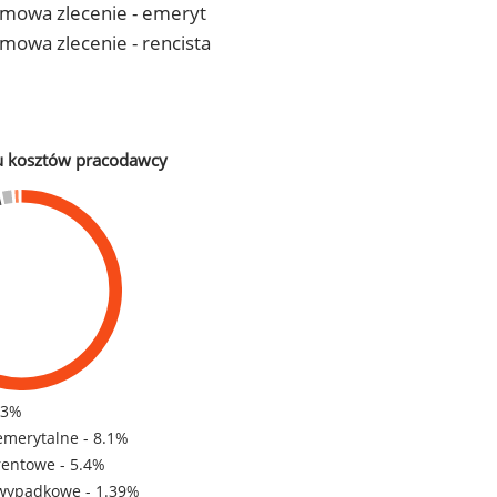
- umowa zlecenie - emeryt
 umowa zlecenie - rencista
u kosztów pracodawcy
83%
emerytalne - 8.1%
rentowe - 5.4%
wypadkowe - 1.39%