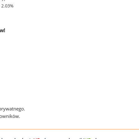
- 2.03%
w!
 prywatnego.
cowników.