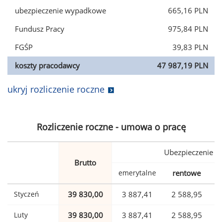
ubezpieczenie wypadkowe
665,16 PLN
Fundusz Pracy
975,84 PLN
FGŚP
39,83 PLN
koszty pracodawcy
47 987,19 PLN
ukryj rozliczenie roczne
Rozliczenie roczne - umowa o pracę
Ubezpieczenie
Brutto
emerytalne
rentowe
w
Styczeń
39 830,00
3 887,41
2 588,95
Luty
39 830,00
3 887,41
2 588,95