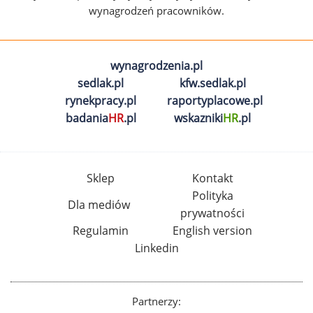
wynagrodzeń pracowników.
wynagrodzenia.pl
sedlak.pl
kfw.sedlak.pl
rynekpracy.pl
raportyplacowe.pl
badania
HR
.pl
wskazniki
HR
.pl
Sklep
Kontakt
Polityka
Dla mediów
prywatności
Regulamin
English version
Linkedin
Partnerzy: