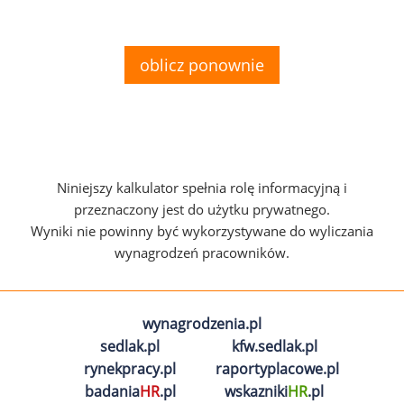
oblicz ponownie
Niniejszy kalkulator spełnia rolę informacyjną i
przeznaczony jest do użytku prywatnego.
Wyniki nie powinny być wykorzystywane do wyliczania
wynagrodzeń pracowników.
wynagrodzenia.pl
sedlak.pl
kfw.sedlak.pl
rynekpracy.pl
raportyplacowe.pl
badania
HR
.pl
wskazniki
HR
.pl