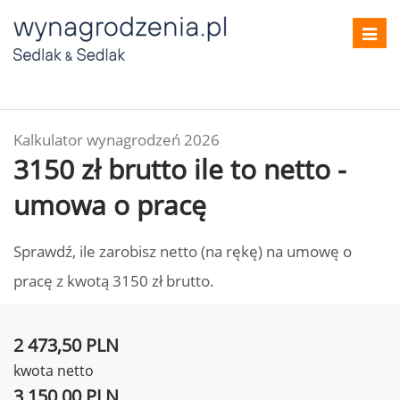
Toggl
navig
Kalkulator wynagrodzeń 2026
3150 zł brutto ile to netto -
umowa o pracę
Sprawdź, ile zarobisz netto (na rękę) na umowę o
pracę z kwotą 3150 zł brutto.
2 473,50 PLN
kwota netto
3 150,00 PLN