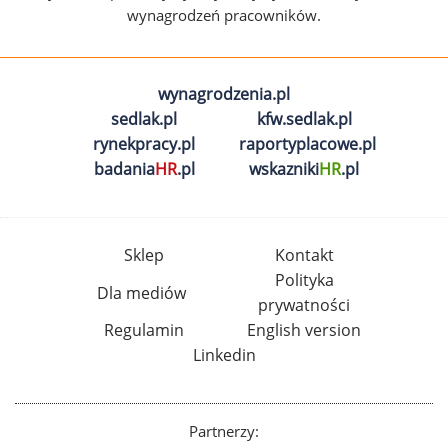
wynagrodzeń pracowników.
wynagrodzenia.pl
sedlak.pl
kfw.sedlak.pl
rynekpracy.pl
raportyplacowe.pl
badania
HR
.pl
wskazniki
HR
.pl
Sklep
Kontakt
Polityka
Dla mediów
prywatności
Regulamin
English version
Linkedin
Partnerzy: