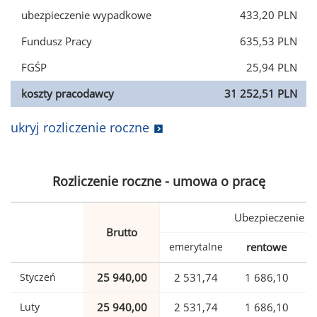
ubezpieczenie wypadkowe
433,20 PLN
Fundusz Pracy
635,53 PLN
FGŚP
25,94 PLN
koszty pracodawcy
31 252,51 PLN
ukryj rozliczenie roczne
Rozliczenie roczne - umowa o pracę
Ubezpieczenie
Brutto
emerytalne
rentowe
w
Styczeń
25 940,00
2 531,74
1 686,10
Luty
25 940,00
2 531,74
1 686,10