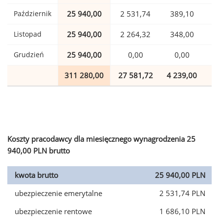
Październik
25 940,00
2 531,74
389,10
Listopad
25 940,00
2 264,32
348,00
Grudzień
25 940,00
0,00
0,00
311 280,00
27 581,72
4 239,00
7
Koszty pracodawcy dla miesięcznego wynagrodzenia 25
940,00 PLN brutto
kwota brutto
25 940,00 PLN
ubezpieczenie emerytalne
2 531,74 PLN
ubezpieczenie rentowe
1 686,10 PLN