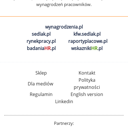
wynagrodzeń pracowników.
wynagrodzenia.pl
sedlak.pl
kfw.sedlak.pl
rynekpracy.pl
raportyplacowe.pl
badania
HR
.pl
wskazniki
HR
.pl
Sklep
Kontakt
Polityka
Dla mediów
prywatności
Regulamin
English version
Linkedin
Partnerzy: