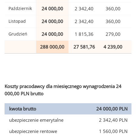
Październik
24 000,00
2 342,40
360,00
Listopad
24 000,00
2 342,40
360,00
Grudzień
24 000,00
1 815,36
279,00
288 000,00
27 581,76
4 239,00
7
Koszty pracodawcy dla miesięcznego wynagrodzenia 24
000,00 PLN brutto
kwota brutto
24 000,00 PLN
ubezpieczenie emerytalne
2 342,40 PLN
ubezpieczenie rentowe
1 560,00 PLN