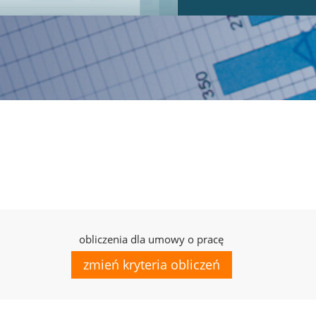
obliczenia dla umowy o pracę
zmień kryteria obliczeń