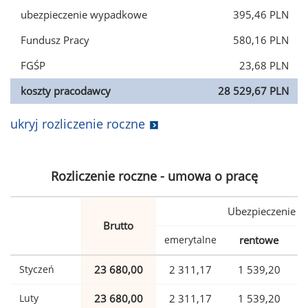
ubezpieczenie wypadkowe
395,46 PLN
Fundusz Pracy
580,16 PLN
FGŚP
23,68 PLN
koszty pracodawcy
28 529,67 PLN
ukryj rozliczenie roczne
Rozliczenie roczne - umowa o pracę
Ubezpieczenie
Brutto
emerytalne
rentowe
w
Styczeń
23 680,00
2 311,17
1 539,20
Luty
23 680,00
2 311,17
1 539,20