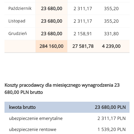
Październik
23 680,00
2 311,17
355,20
Listopad
23 680,00
2 311,17
355,20
Grudzień
23 680,00
2 158,91
331,80
284 160,00
27 581,78
4 239,00
6
Koszty pracodawcy dla miesięcznego wynagrodzenia 23
680,00 PLN brutto
kwota brutto
23 680,00 PLN
ubezpieczenie emerytalne
2 311,17 PLN
ubezpieczenie rentowe
1 539,20 PLN