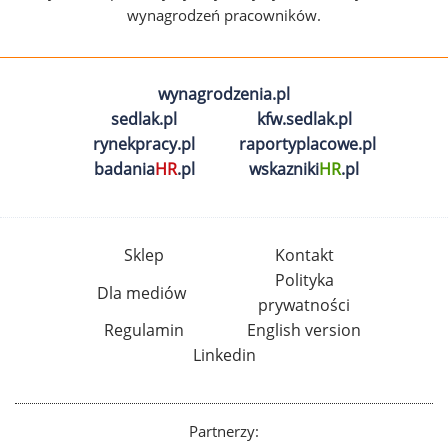
wynagrodzeń pracowników.
wynagrodzenia.pl
sedlak.pl
kfw.sedlak.pl
rynekpracy.pl
raportyplacowe.pl
badania
HR
.pl
wskazniki
HR
.pl
Sklep
Kontakt
Polityka
Dla mediów
prywatności
Regulamin
English version
Linkedin
Partnerzy: