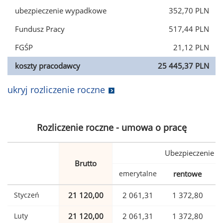
ubezpieczenie wypadkowe
352,70 PLN
Fundusz Pracy
517,44 PLN
FGŚP
21,12 PLN
koszty pracodawcy
25 445,37 PLN
ukryj rozliczenie roczne
Rozliczenie roczne - umowa o pracę
Ubezpieczenie
Brutto
emerytalne
rentowe
w
Styczeń
21 120,00
2 061,31
1 372,80
Luty
21 120,00
2 061,31
1 372,80