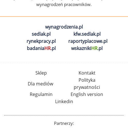
wynagrodzeń pracowników.
wynagrodzenia.pl
sedlak.pl
kfw.sedlak.pl
rynekpracy.pl
raportyplacowe.pl
badania
HR
.pl
wskazniki
HR
.pl
Sklep
Kontakt
Polityka
Dla mediów
prywatności
Regulamin
English version
Linkedin
Partnerzy: