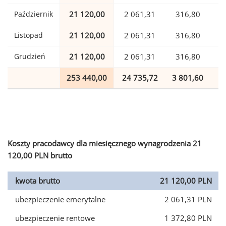
Październik
21 120,00
2 061,31
316,80
Listopad
21 120,00
2 061,31
316,80
Grudzień
21 120,00
2 061,31
316,80
253 440,00
24 735,72
3 801,60
6
Koszty pracodawcy dla miesięcznego wynagrodzenia 21
120,00 PLN brutto
kwota brutto
21 120,00 PLN
ubezpieczenie emerytalne
2 061,31 PLN
ubezpieczenie rentowe
1 372,80 PLN