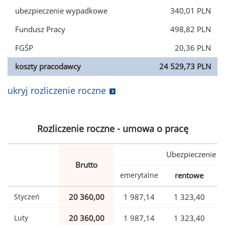
ubezpieczenie wypadkowe
340,01 PLN
Fundusz Pracy
498,82 PLN
FGŚP
20,36 PLN
koszty pracodawcy
24 529,73 PLN
ukryj rozliczenie roczne
Rozliczenie roczne - umowa o pracę
Ubezpieczenie
Brutto
emerytalne
rentowe
w
Styczeń
20 360,00
1 987,14
1 323,40
Luty
20 360,00
1 987,14
1 323,40