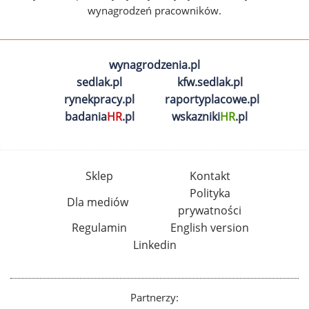
wynagrodzeń pracowników.
wynagrodzenia.pl
sedlak.pl
kfw.sedlak.pl
rynekpracy.pl
raportyplacowe.pl
badania
HR
.pl
wskazniki
HR
.pl
Sklep
Kontakt
Polityka
Dla mediów
prywatności
Regulamin
English version
Linkedin
Partnerzy: