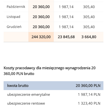
Październik
20 360,00
1 987,14
305,40
Listopad
20 360,00
1 987,14
305,40
Grudzień
20 360,00
1 987,14
305,40
244 320,00
23 845,68
3 664,80
5
Koszty pracodawcy dla miesięcznego wynagrodzenia 20
360,00 PLN brutto
kwota brutto
20 360,00 PLN
ubezpieczenie emerytalne
1 987,14 PLN
ubezpieczenie rentowe
1 323,40 PLN