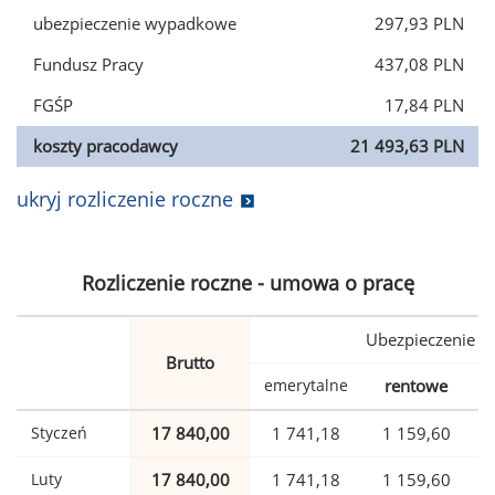
ubezpieczenie wypadkowe
297,93 PLN
Fundusz Pracy
437,08 PLN
FGŚP
17,84 PLN
koszty pracodawcy
21 493,63 PLN
ukryj rozliczenie roczne
Rozliczenie roczne - umowa o pracę
Ubezpieczenie
Brutto
emerytalne
rentowe
w
Styczeń
17 840,00
1 741,18
1 159,60
Luty
17 840,00
1 741,18
1 159,60