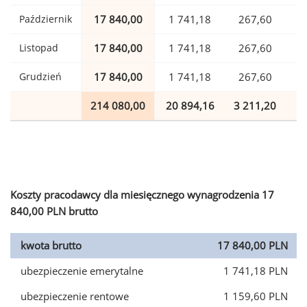
Październik
17 840,00
1 741,18
267,60
Listopad
17 840,00
1 741,18
267,60
Grudzień
17 840,00
1 741,18
267,60
214 080,00
20 894,16
3 211,20
5
Koszty pracodawcy dla miesięcznego wynagrodzenia 17
840,00 PLN brutto
kwota brutto
17 840,00 PLN
ubezpieczenie emerytalne
1 741,18 PLN
ubezpieczenie rentowe
1 159,60 PLN