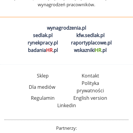
wynagrodzeń pracowników.
wynagrodzenia.pl
sedlak.pl
kfw.sedlak.pl
rynekpracy.pl
raportyplacowe.pl
badania
HR
.pl
wskazniki
HR
.pl
Sklep
Kontakt
Polityka
Dla mediów
prywatności
Regulamin
English version
Linkedin
Partnerzy: