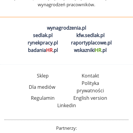
wynagrodzeń pracowników.
wynagrodzenia.pl
sedlak.pl
kfw.sedlak.pl
rynekpracy.pl
raportyplacowe.pl
badania
HR
.pl
wskazniki
HR
.pl
Sklep
Kontakt
Polityka
Dla mediów
prywatności
Regulamin
English version
Linkedin
Partnerzy: