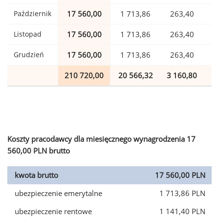
Październik
17 560,00
1 713,86
263,40
Listopad
17 560,00
1 713,86
263,40
Grudzień
17 560,00
1 713,86
263,40
210 720,00
20 566,32
3 160,80
5
Koszty pracodawcy dla miesięcznego wynagrodzenia 17
560,00 PLN brutto
kwota brutto
17 560,00 PLN
ubezpieczenie emerytalne
1 713,86 PLN
ubezpieczenie rentowe
1 141,40 PLN