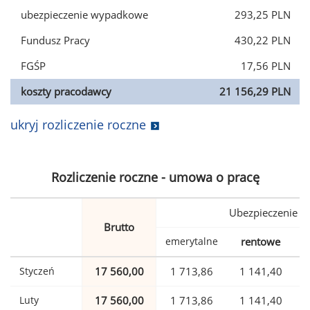
ubezpieczenie wypadkowe
293,25 PLN
Fundusz Pracy
430,22 PLN
FGŚP
17,56 PLN
koszty pracodawcy
21 156,29 PLN
ukryj rozliczenie roczne
Rozliczenie roczne - umowa o pracę
Ubezpieczenie
Brutto
emerytalne
rentowe
w
Styczeń
17 560,00
1 713,86
1 141,40
Luty
17 560,00
1 713,86
1 141,40