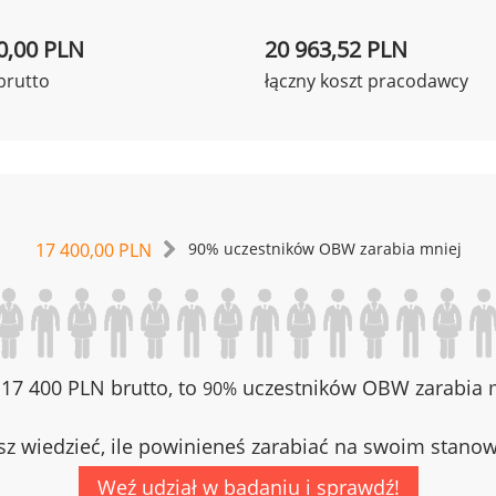
0,00 PLN
20 963,52 PLN
brutto
łączny koszt pracodawcy
17 400,00 PLN
90% uczestników OBW zarabia mniej
z 17 400 PLN brutto, to
uczestników OBW zarabia m
90%
z wiedzieć, ile powinieneś zarabiać na swoim stano
Weź udział w badaniu i sprawdź!