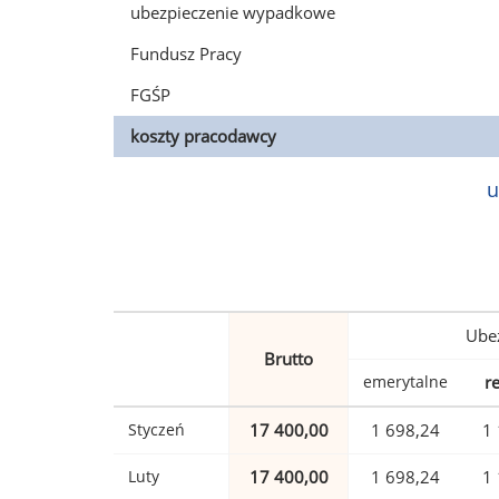
ubezpieczenie wypadkowe
Fundusz Pracy
FGŚP
koszty pracodawcy
u
Ubez
Brutto
emerytalne
r
Styczeń
17 400,00
1 698,24
1 
Luty
17 400,00
1 698,24
1 