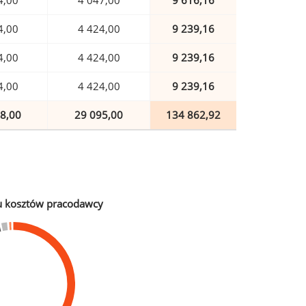
4,00
4 047,00
9 616,16
4,00
4 424,00
9 239,16
4,00
4 424,00
9 239,16
4,00
4 424,00
9 239,16
8,00
29 095,00
134 862,92
u kosztów pracodawcy