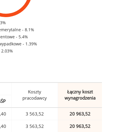
83%
emerytalne - 8.1%
rentowe - 5.4%
wypadkowe - 1.39%
- 2.03%
Koszty
Łączny koszt
pracodawcy
wynagrodzenia
GŚP
,40
3 563,52
20 963,52
,40
3 563,52
20 963,52