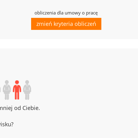
obliczenia dla umowy o pracę
zmień kryteria obliczeń
niej od Ciebie.
wisku?