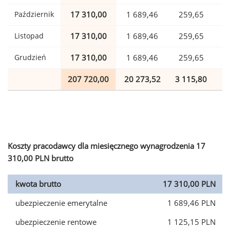
Październik
17 310,00
1 689,46
259,65
Listopad
17 310,00
1 689,46
259,65
Grudzień
17 310,00
1 689,46
259,65
207 720,00
20 273,52
3 115,80
5
Koszty pracodawcy dla miesięcznego wynagrodzenia 17
310,00 PLN brutto
kwota brutto
17 310,00 PLN
ubezpieczenie emerytalne
1 689,46 PLN
ubezpieczenie rentowe
1 125,15 PLN