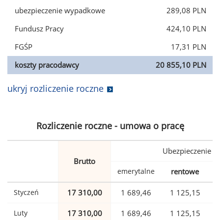
ubezpieczenie wypadkowe
289,08 PLN
Fundusz Pracy
424,10 PLN
FGŚP
17,31 PLN
koszty pracodawcy
20 855,10 PLN
ukryj rozliczenie roczne
Rozliczenie roczne - umowa o pracę
Ubezpieczenie
Brutto
emerytalne
rentowe
w
Styczeń
17 310,00
1 689,46
1 125,15
Luty
17 310,00
1 689,46
1 125,15