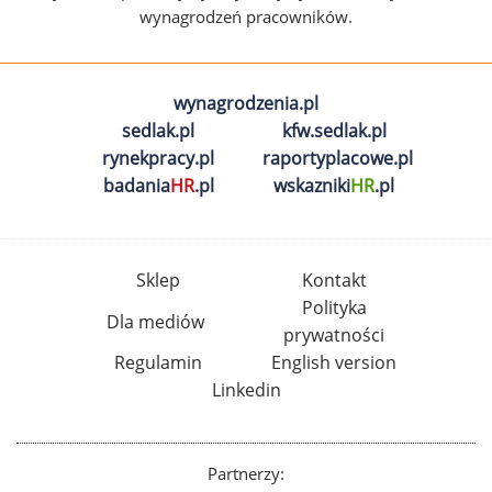
wynagrodzeń pracowników.
wynagrodzenia.pl
sedlak.pl
kfw.sedlak.pl
rynekpracy.pl
raportyplacowe.pl
badania
HR
.pl
wskazniki
HR
.pl
Sklep
Kontakt
Polityka
Dla mediów
prywatności
Regulamin
English version
Linkedin
Partnerzy: