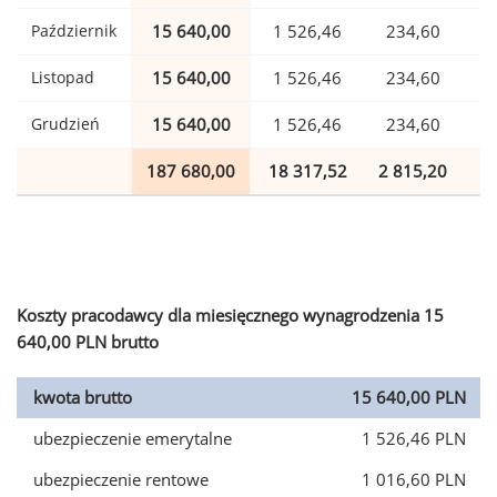
Październik
15 640,00
1 526,46
234,60
Listopad
15 640,00
1 526,46
234,60
Grudzień
15 640,00
1 526,46
234,60
187 680,00
18 317,52
2 815,20
4
Koszty pracodawcy dla miesięcznego wynagrodzenia 15
640,00 PLN brutto
kwota brutto
15 640,00 PLN
ubezpieczenie emerytalne
1 526,46 PLN
ubezpieczenie rentowe
1 016,60 PLN