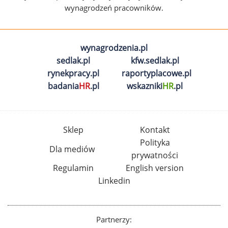
wynagrodzeń pracowników.
wynagrodzenia.pl
sedlak.pl
kfw.sedlak.pl
rynekpracy.pl
raportyplacowe.pl
badania
HR
.pl
wskazniki
HR
.pl
Sklep
Kontakt
Polityka
Dla mediów
prywatności
Regulamin
English version
Linkedin
Partnerzy: