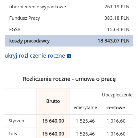
ubezpieczenie wypadkowe
261,19 PLN
Fundusz Pracy
383,18 PLN
FGŚP
15,64 PLN
koszty pracodawcy
18 843,07 PLN
ukryj rozliczenie roczne
Rozliczenie roczne - umowa o pracę
Ubezpieczenie
Brutto
emerytalne
rentowe
w
Styczeń
15 640,00
1 526,46
1 016,60
Luty
15 640,00
1 526,46
1 016,60