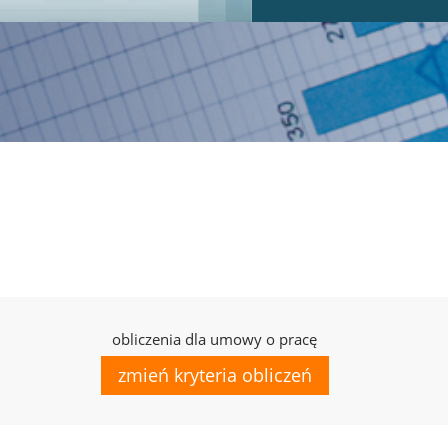
obliczenia dla umowy o pracę
zmień kryteria obliczeń