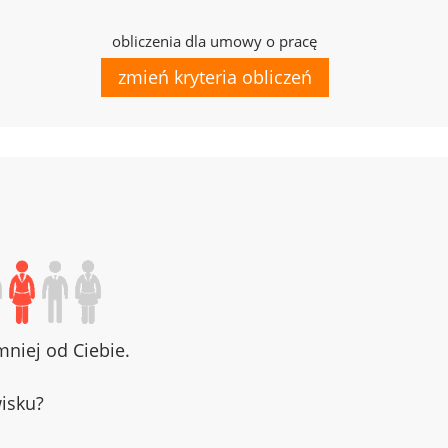
obliczenia dla umowy o pracę
zmień kryteria obliczeń
niej od Ciebie.
wisku?