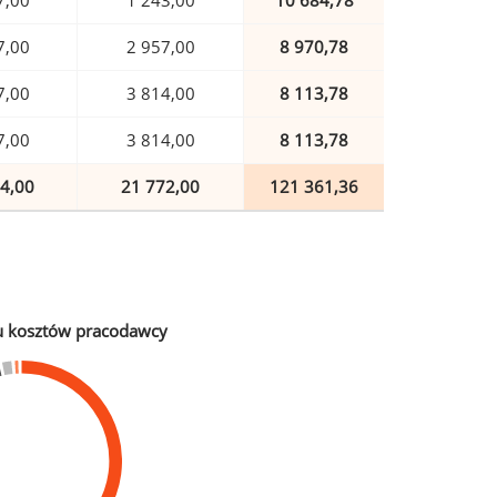
7,00
1 243,00
10 684,78
7,00
2 957,00
8 970,78
7,00
3 814,00
8 113,78
7,00
3 814,00
8 113,78
4,00
21 772,00
121 361,36
u kosztów pracodawcy