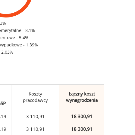
83%
emerytalne - 8.1%
rentowe - 5.4%
wypadkowe - 1.39%
- 2.03%
Koszty
Łączny koszt
pracodawcy
wynagrodzenia
GŚP
,19
3 110,91
18 300,91
,19
3 110,91
18 300,91