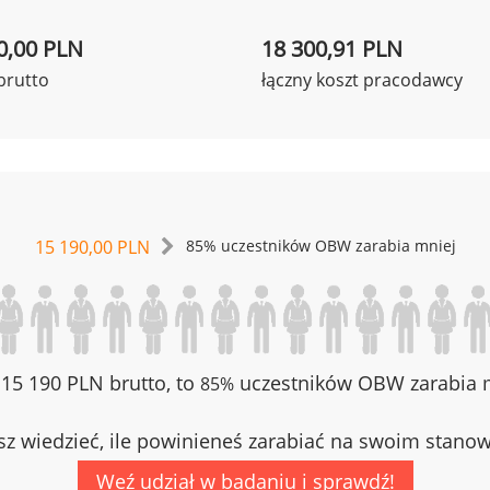
0,00 PLN
18 300,91 PLN
brutto
łączny koszt pracodawcy
15 190,00 PLN
85% uczestników OBW zarabia mniej
z 15 190 PLN brutto, to
uczestników OBW zarabia m
85%
z wiedzieć, ile powinieneś zarabiać na swoim stano
Weź udział w badaniu i sprawdź!