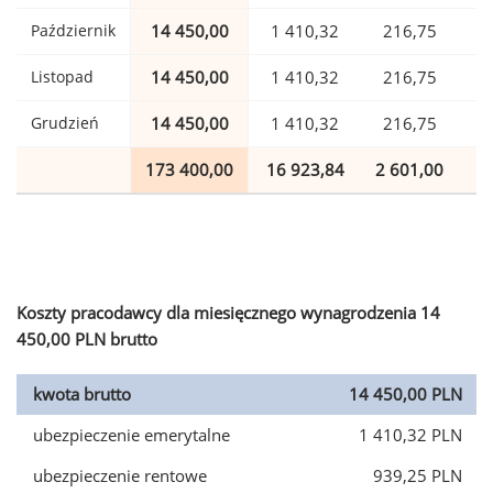
Październik
14 450,00
1 410,32
216,75
Listopad
14 450,00
1 410,32
216,75
Grudzień
14 450,00
1 410,32
216,75
173 400,00
16 923,84
2 601,00
4
Koszty pracodawcy dla miesięcznego wynagrodzenia 14
450,00 PLN brutto
kwota brutto
14 450,00 PLN
ubezpieczenie emerytalne
1 410,32 PLN
ubezpieczenie rentowe
939,25 PLN