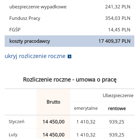
ubezpieczenie wypadkowe
241,32 PLN
Fundusz Pracy
354,03 PLN
FGŚP
14,45 PLN
koszty pracodawcy
17 409,37 PLN
ukryj rozliczenie roczne
Rozliczenie roczne - umowa o pracę
Ubezpieczenie
Brutto
emerytalne
rentowe
w
Styczeń
14 450,00
1 410,32
939,25
Luty
14 450,00
1 410,32
939,25