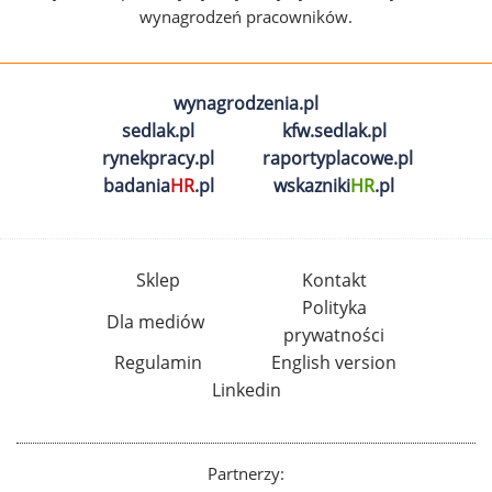
wynagrodzeń pracowników.
wynagrodzenia.pl
sedlak.pl
kfw.sedlak.pl
rynekpracy.pl
raportyplacowe.pl
badania
HR
.pl
wskazniki
HR
.pl
Sklep
Kontakt
Polityka
Dla mediów
prywatności
Regulamin
English version
Linkedin
Partnerzy: