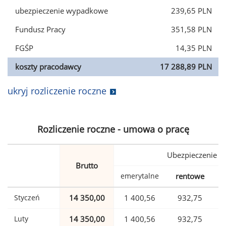
ubezpieczenie wypadkowe
239,65 PLN
Fundusz Pracy
351,58 PLN
FGŚP
14,35 PLN
koszty pracodawcy
17 288,89 PLN
ukryj rozliczenie roczne
Rozliczenie roczne - umowa o pracę
Ubezpieczenie
Brutto
emerytalne
rentowe
w
Styczeń
14 350,00
1 400,56
932,75
Luty
14 350,00
1 400,56
932,75