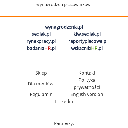
wynagrodzeń pracowników.
wynagrodzenia.pl
sedlak.pl
kfw.sedlak.pl
rynekpracy.pl
raportyplacowe.pl
badania
HR
.pl
wskazniki
HR
.pl
Sklep
Kontakt
Polityka
Dla mediów
prywatności
Regulamin
English version
Linkedin
Partnerzy: