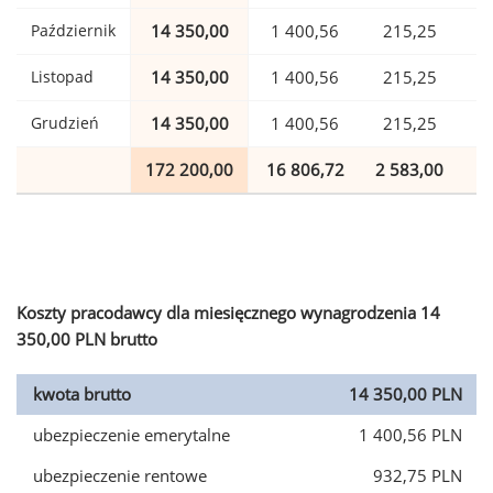
Październik
14 350,00
1 400,56
215,25
Listopad
14 350,00
1 400,56
215,25
Grudzień
14 350,00
1 400,56
215,25
172 200,00
16 806,72
2 583,00
4
Koszty pracodawcy dla miesięcznego wynagrodzenia 14
350,00 PLN brutto
kwota brutto
14 350,00 PLN
ubezpieczenie emerytalne
1 400,56 PLN
ubezpieczenie rentowe
932,75 PLN