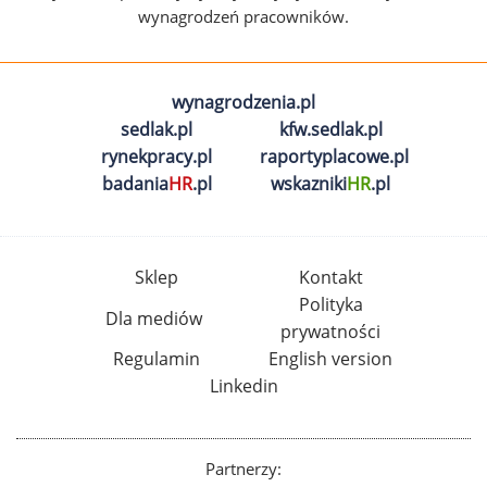
wynagrodzeń pracowników.
wynagrodzenia.pl
sedlak.pl
kfw.sedlak.pl
rynekpracy.pl
raportyplacowe.pl
badania
HR
.pl
wskazniki
HR
.pl
Sklep
Kontakt
Polityka
Dla mediów
prywatności
Regulamin
English version
Linkedin
Partnerzy: