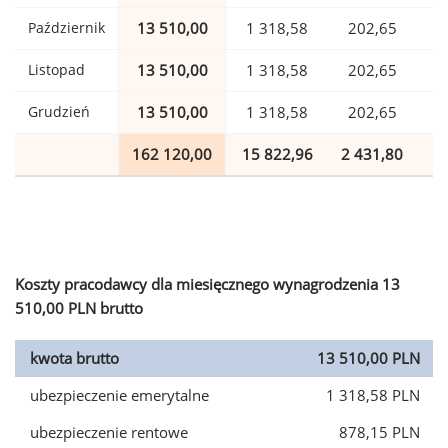
Październik
13 510,00
1 318,58
202,65
Listopad
13 510,00
1 318,58
202,65
Grudzień
13 510,00
1 318,58
202,65
162 120,00
15 822,96
2 431,80
3
Koszty pracodawcy dla miesięcznego wynagrodzenia 13
510,00 PLN brutto
kwota brutto
13 510,00 PLN
ubezpieczenie emerytalne
1 318,58 PLN
ubezpieczenie rentowe
878,15 PLN