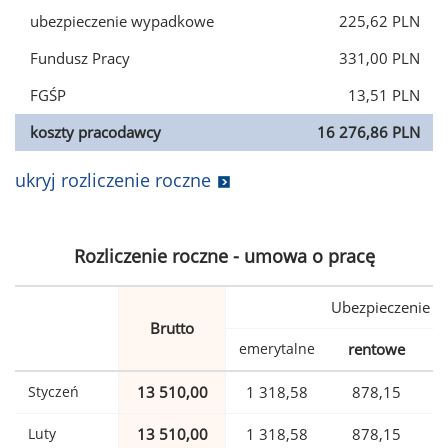
ubezpieczenie wypadkowe
225,62 PLN
Fundusz Pracy
331,00 PLN
FGŚP
13,51 PLN
koszty pracodawcy
16 276,86 PLN
ukryj rozliczenie roczne
Rozliczenie roczne - umowa o pracę
Ubezpieczenie
Brutto
emerytalne
rentowe
w
Styczeń
13 510,00
1 318,58
878,15
Luty
13 510,00
1 318,58
878,15