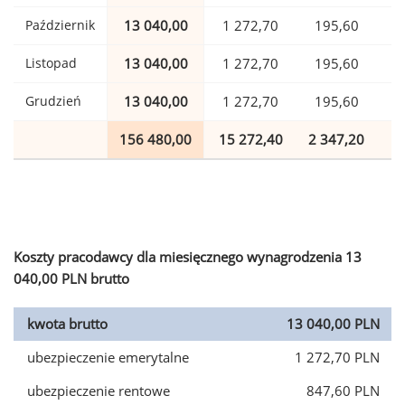
Październik
13 040,00
1 272,70
195,60
Listopad
13 040,00
1 272,70
195,60
Grudzień
13 040,00
1 272,70
195,60
156 480,00
15 272,40
2 347,20
3
Koszty pracodawcy dla miesięcznego wynagrodzenia 13
040,00 PLN brutto
kwota brutto
13 040,00 PLN
ubezpieczenie emerytalne
1 272,70 PLN
ubezpieczenie rentowe
847,60 PLN