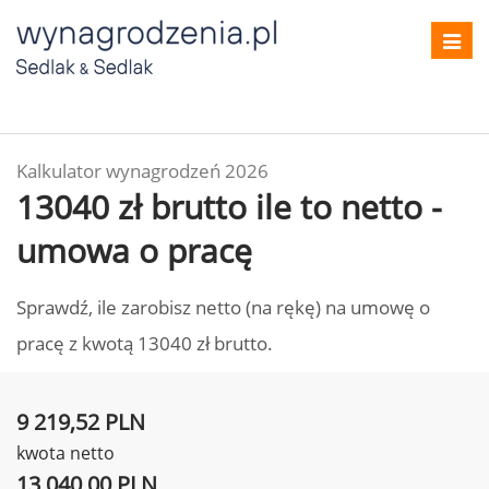
Toggl
navig
Kalkulator wynagrodzeń 2026
13040 zł brutto ile to netto -
umowa o pracę
Sprawdź, ile zarobisz netto (na rękę) na umowę o
pracę z kwotą 13040 zł brutto.
9 219,52 PLN
kwota netto
13 040,00 PLN