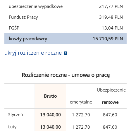
ubezpieczenie wypadkowe
217,77 PLN
Fundusz Pracy
319,48 PLN
FGŚP
13,04 PLN
koszty pracodawcy
15 710,59 PLN
ukryj rozliczenie roczne
Rozliczenie roczne - umowa o pracę
Ubezpieczenie
Brutto
emerytalne
rentowe
w
Styczeń
13 040,00
1 272,70
847,60
Luty
13 040,00
1 272,70
847,60