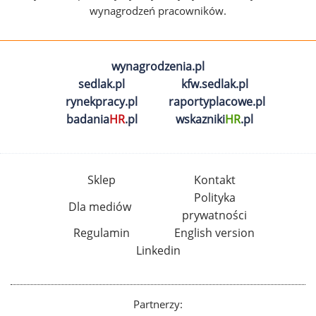
wynagrodzeń pracowników.
wynagrodzenia.pl
sedlak.pl
kfw.sedlak.pl
rynekpracy.pl
raportyplacowe.pl
badania
HR
.pl
wskazniki
HR
.pl
Sklep
Kontakt
Polityka
Dla mediów
prywatności
Regulamin
English version
Linkedin
Partnerzy: