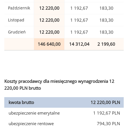
Październik
12 220,00
1 192,67
183,30
Listopad
12 220,00
1 192,67
183,30
Grudzień
12 220,00
1 192,67
183,30
146 640,00
14 312,04
2 199,60
3
Koszty pracodawcy dla miesięcznego wynagrodzenia 12
220,00 PLN brutto
kwota brutto
12 220,00 PLN
ubezpieczenie emerytalne
1 192,67 PLN
ubezpieczenie rentowe
794,30 PLN