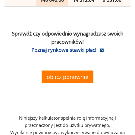
146 640,00
14 312,04
9 531,60
2
Sprawdź czy odpowiednio wynagradzasz swoich
pracowników!
Poznaj rynkowe stawki płac!
oblicz ponownie
Niniejszy kalkulator spełnia rolę informacyjną i
przeznaczony jest do użytku prywatnego.
Wyniki nie powinny być wykorzystywane do wyliczania