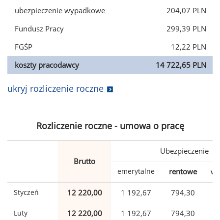
ubezpieczenie wypadkowe
204,07 PLN
Fundusz Pracy
299,39 PLN
FGŚP
12,22 PLN
koszty pracodawcy
14 722,65 PLN
ukryj rozliczenie roczne
Rozliczenie roczne - umowa o pracę
Ubezpieczenie
Brutto
emerytalne
rentowe
wy
Styczeń
12 220,00
1 192,67
794,30
Luty
12 220,00
1 192,67
794,30