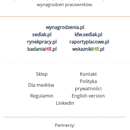
wynagrodzeń pracowników.
wynagrodzenia.pl
sedlak.pl
kfw.sedlak.pl
rynekpracy.pl
raportyplacowe.pl
badania
HR
.pl
wskazniki
HR
.pl
Sklep
Kontakt
Polityka
Dla mediów
prywatności
Regulamin
English version
Linkedin
Partnerzy: