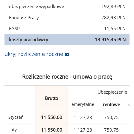
ubezpieczenie wypadkowe
192,89 PLN
Fundusz Pracy
282,98 PLN
FGŚP
11,55 PLN
koszty pracodawcy
13 915,45 PLN
ukryj rozliczenie roczne
Rozliczenie roczne - umowa o pracę
Ubezpieczenie
Brutto
emerytalne
rentowe
wy
Styczeń
11 550,00
1 127,28
750,75
Luty
11 550,00
1 127,28
750,75