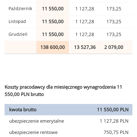
Październik
11 550,00
1 127,28
173,25
Listopad
11 550,00
1 127,28
173,25
Grudzień
11 550,00
1 127,28
173,25
138 600,00
13 527,36
2 079,00
3
Koszty pracodawcy dla miesięcznego wynagrodzenia 11
550,00 PLN brutto
kwota brutto
11 550,00 PLN
ubezpieczenie emerytalne
1 127,28 PLN
ubezpieczenie rentowe
750,75 PLN