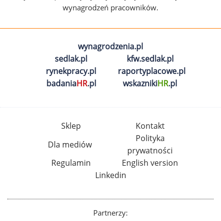
wynagrodzeń pracowników.
wynagrodzenia.pl
sedlak.pl
kfw.sedlak.pl
rynekpracy.pl
raportyplacowe.pl
badania
HR
.pl
wskazniki
HR
.pl
Sklep
Kontakt
Polityka
Dla mediów
prywatności
Regulamin
English version
Linkedin
Partnerzy: