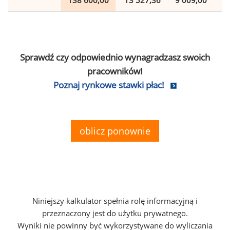
138 600,00
13 527,36
9 009,00
2
Sprawdź czy odpowiednio wynagradzasz swoich
pracowników!
Poznaj rynkowe stawki płac!
oblicz ponownie
Niniejszy kalkulator spełnia rolę informacyjną i
przeznaczony jest do użytku prywatnego.
Wyniki nie powinny być wykorzystywane do wyliczania