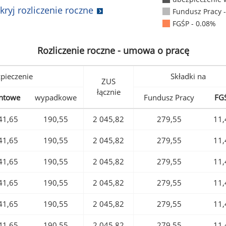
kryj rozliczenie roczne
Fundusz Pracy 
FGŚP - 0.08%
Rozliczenie roczne - umowa o pracę
pieczenie
Składki na
ZUS
łącznie
ntowe
wypadkowe
Fundusz Pracy
FG
41,65
190,55
2 045,82
279,55
11,
41,65
190,55
2 045,82
279,55
11,
41,65
190,55
2 045,82
279,55
11,
41,65
190,55
2 045,82
279,55
11,
41,65
190,55
2 045,82
279,55
11,
41,65
190,55
2 045,82
279,55
11,