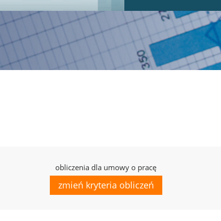
obliczenia dla umowy o pracę
zmień kryteria obliczeń