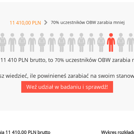
11 410,00 PLN
70% uczestników OBW zarabia mniej
z 11 410 PLN brutto, to
uczestników OBW zarabia m
70%
z wiedzieć, ile powinieneś zarabiać na swoim stano
Weź udział w badaniu i sprawdź!
ia 11 410,00 PLN brutto
Wykres rozkład