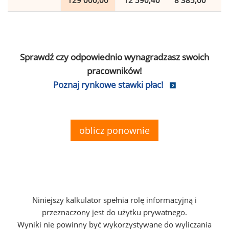
129 000,00
12 590,40
8 385,00
2
Sprawdź czy odpowiednio wynagradzasz swoich
pracowników!
Poznaj rynkowe stawki płac!
oblicz ponownie
Niniejszy kalkulator spełnia rolę informacyjną i
przeznaczony jest do użytku prywatnego.
Wyniki nie powinny być wykorzystywane do wyliczania