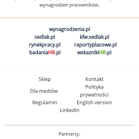
wynagrodzeń pracowników.
wynagrodzenia.pl
sedlak.pl
kfw.sedlak.pl
rynekpracy.pl
raportyplacowe.pl
badania
HR
.pl
wskazniki
HR
.pl
Sklep
Kontakt
Polityka
Dla mediów
prywatności
Regulamin
English version
Linkedin
Partnerzy: