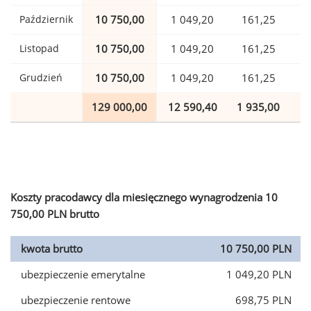
Październik
10 750,00
1 049,20
161,25
Listopad
10 750,00
1 049,20
161,25
Grudzień
10 750,00
1 049,20
161,25
129 000,00
12 590,40
1 935,00
3
Koszty pracodawcy dla miesięcznego wynagrodzenia 10
750,00 PLN brutto
kwota brutto
10 750,00 PLN
ubezpieczenie emerytalne
1 049,20 PLN
ubezpieczenie rentowe
698,75 PLN