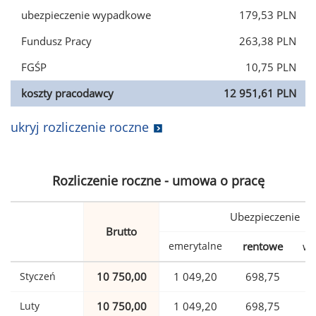
ubezpieczenie wypadkowe
179,53 PLN
Fundusz Pracy
263,38 PLN
FGŚP
10,75 PLN
koszty pracodawcy
12 951,61 PLN
ukryj rozliczenie roczne
Rozliczenie roczne - umowa o pracę
Ubezpieczenie
Brutto
emerytalne
rentowe
wy
Styczeń
10 750,00
1 049,20
698,75
Luty
10 750,00
1 049,20
698,75