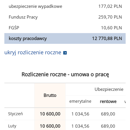
ubezpieczenie wypadkowe
177,02 PLN
Fundusz Pracy
259,70 PLN
FGŚP
10,60 PLN
koszty pracodawcy
12 770,88 PLN
ukryj rozliczenie roczne
Rozliczenie roczne - umowa o pracę
Ubezpieczenie
Brutto
emerytalne
rentowe
wy
Styczeń
10 600,00
1 034,56
689,00
Luty
10 600,00
1 034,56
689,00