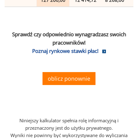
127 200,00
12 414,72
8 268,00
2
Sprawdź czy odpowiednio wynagradzasz swoich
pracowników!
Poznaj rynkowe stawki płac!
oblicz ponownie
Niniejszy kalkulator spełnia rolę informacyjną i
przeznaczony jest do użytku prywatnego.
Wyniki nie powinny być wykorzystywane do wyliczania