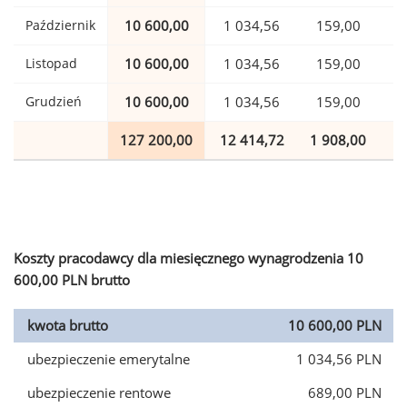
Październik
10 600,00
1 034,56
159,00
Listopad
10 600,00
1 034,56
159,00
Grudzień
10 600,00
1 034,56
159,00
127 200,00
12 414,72
1 908,00
3
Koszty pracodawcy dla miesięcznego wynagrodzenia 10
600,00 PLN brutto
kwota brutto
10 600,00 PLN
ubezpieczenie emerytalne
1 034,56 PLN
ubezpieczenie rentowe
689,00 PLN