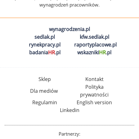
wynagrodzeń pracowników.
wynagrodzenia.pl
sedlak.pl
kfw.sedlak.pl
rynekpracy.pl
raportyplacowe.pl
badania
HR
.pl
wskazniki
HR
.pl
Sklep
Kontakt
Polityka
Dla mediów
prywatności
Regulamin
English version
Linkedin
Partnerzy: