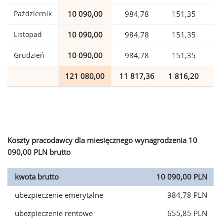
Październik
10 090,00
984,78
151,35
Listopad
10 090,00
984,78
151,35
Grudzień
10 090,00
984,78
151,35
121 080,00
11 817,36
1 816,20
2
Koszty pracodawcy dla miesięcznego wynagrodzenia 10
090,00 PLN brutto
kwota brutto
10 090,00 PLN
ubezpieczenie emerytalne
984,78 PLN
ubezpieczenie rentowe
655,85 PLN