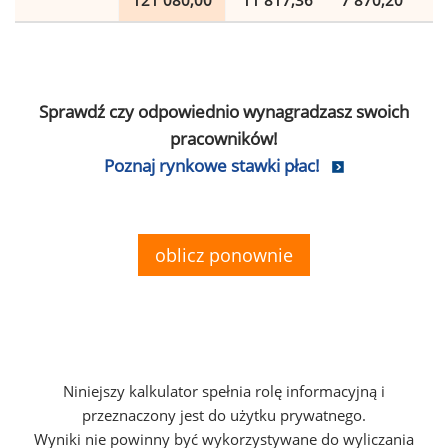
121 080,00
11 817,36
7 870,20
2
Sprawdź czy odpowiednio wynagradzasz swoich
pracowników!
Poznaj rynkowe stawki płac!
oblicz ponownie
Niniejszy kalkulator spełnia rolę informacyjną i
przeznaczony jest do użytku prywatnego.
Wyniki nie powinny być wykorzystywane do wyliczania