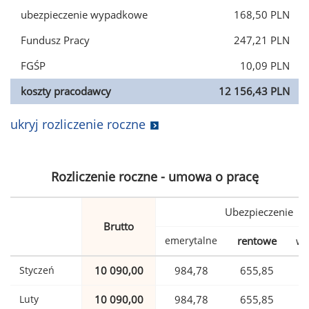
ubezpieczenie wypadkowe
168,50 PLN
Fundusz Pracy
247,21 PLN
FGŚP
10,09 PLN
koszty pracodawcy
12 156,43 PLN
ukryj rozliczenie roczne
Rozliczenie roczne - umowa o pracę
Ubezpieczenie
Brutto
emerytalne
rentowe
wy
Styczeń
10 090,00
984,78
655,85
Luty
10 090,00
984,78
655,85