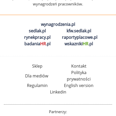
wynagrodzeń pracowników.
wynagrodzenia.pl
sedlak.pl
kfw.sedlak.pl
rynekpracy.pl
raportyplacowe.pl
badania
HR
.pl
wskazniki
HR
.pl
Sklep
Kontakt
Polityka
Dla mediów
prywatności
Regulamin
English version
Linkedin
Partnerzy: