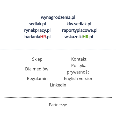
wynagrodzenia.pl
sedlak.pl
kfw.sedlak.pl
rynekpracy.pl
raportyplacowe.pl
badania
HR
.pl
wskazniki
HR
.pl
Sklep
Kontakt
Polityka
Dla mediów
prywatności
Regulamin
English version
Linkedin
Partnerzy: