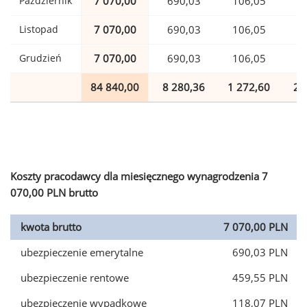
Październik
7 070,00
690,03
106,05
1
Listopad
7 070,00
690,03
106,05
1
Grudzień
7 070,00
690,03
106,05
1
84 840,00
8 280,36
1 272,60
2 
Koszty pracodawcy dla miesięcznego wynagrodzenia 7
070,00 PLN brutto
kwota brutto
7 070,00 PLN
ubezpieczenie emerytalne
690,03 PLN
ubezpieczenie rentowe
459,55 PLN
ubezpieczenie wypadkowe
118,07 PLN