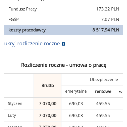
Fundusz Pracy
173,22 PLN
FGŚP
7,07 PLN
koszty pracodawcy
8 517,94 PLN
ukryj rozliczenie roczne
Rozliczenie roczne - umowa o pracę
Ubezpieczenie
Brutto
emerytalne
rentowe
wyp
Styczeń
7 070,00
690,03
459,55
1
Luty
7 070,00
690,03
459,55
1