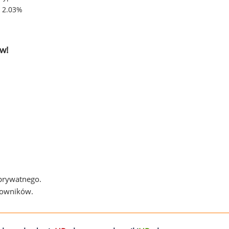
- 2.03%
w!
 prywatnego.
cowników.