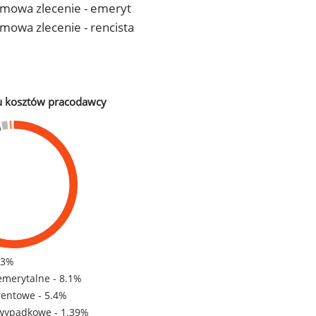
- umowa zlecenie - emeryt
 umowa zlecenie - rencista
u kosztów pracodawcy
83%
emerytalne - 8.1%
rentowe - 5.4%
wypadkowe - 1.39%