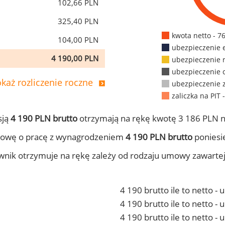
102,66 PLN
325,40 PLN
kwota netto - 7
104,00 PLN
ubezpieczenie 
4 190,00 PLN
ubezpieczenie 
ubezpieczenie 
każ rozliczenie roczne
ubezpieczenie 
zaliczka na PIT 
sją
4 190 PLN brutto
otrzymają na rękę kwotę 3 186 PLN n
mowę o pracę z wynagrodzeniem
4 190 PLN brutto
poniesie
ownik otrzymuje na rękę zależy od rodzaju umowy zawarte
4 190 brutto ile to netto -
4 190 brutto ile to netto 
4 190 brutto ile to netto -