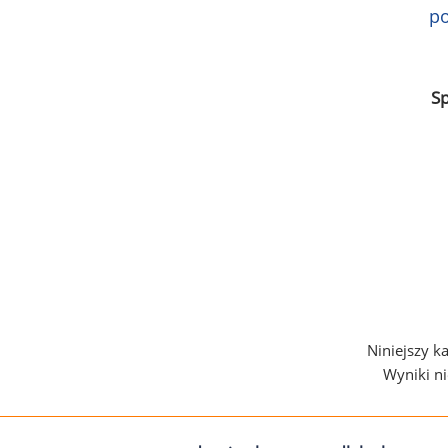
po
S
Niniejszy k
Wyniki n