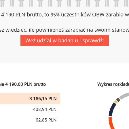
z 4 190 PLN brutto, to
uczestników OBW zarabia wi
95%
z wiedzieć, ile powinieneś zarabiać na swoim stano
Weź udział w badaniu i sprawdź!
ia 4 190,00 PLN brutto
Wykres rozkład
3 186,15 PLN
408,94 PLN
62,85 PLN