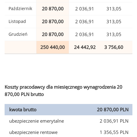
Październik
20 870,00
2 036,91
313,05
Listopad
20 870,00
2 036,91
313,05
Grudzień
20 870,00
2 036,91
313,05
250 440,00
24 442,92
3 756,60
6
Koszty pracodawcy dla miesięcznego wynagrodzenia 20
870,00 PLN brutto
kwota brutto
20 870,00 PLN
ubezpieczenie emerytalne
2 036,91 PLN
ubezpieczenie rentowe
1 356,55 PLN