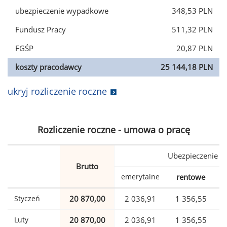
ubezpieczenie wypadkowe
348,53 PLN
Fundusz Pracy
511,32 PLN
FGŚP
20,87 PLN
koszty pracodawcy
25 144,18 PLN
ukryj rozliczenie roczne
Rozliczenie roczne - umowa o pracę
Ubezpieczenie
Brutto
emerytalne
rentowe
w
Styczeń
20 870,00
2 036,91
1 356,55
Luty
20 870,00
2 036,91
1 356,55