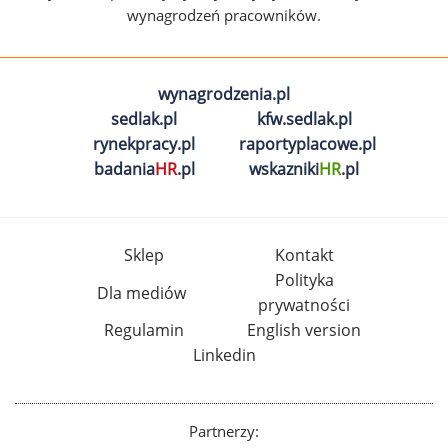
wynagrodzeń pracowników.
wynagrodzenia.pl
sedlak.pl
kfw.sedlak.pl
rynekpracy.pl
raportyplacowe.pl
badania
HR
.pl
wskazniki
HR
.pl
Sklep
Kontakt
Polityka
Dla mediów
prywatności
Regulamin
English version
Linkedin
Partnerzy: