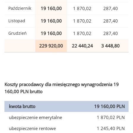
Październik
19 160,00
1 870,02
287,40
Listopad
19 160,00
1 870,02
287,40
Grudzień
19 160,00
1 870,02
287,40
229 920,00
22 440,24
3 448,80
5
Koszty pracodawcy dla miesięcznego wynagrodzenia 19
160,00 PLN brutto
kwota brutto
19 160,00 PLN
ubezpieczenie emerytalne
1 870,02 PLN
ubezpieczenie rentowe
1 245,40 PLN