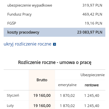
ubezpieczenie wypadkowe
319,97 PLN
Fundusz Pracy
469,42 PLN
FGŚP
19,16 PLN
koszty pracodawcy
23 083,97 PLN
ukryj rozliczenie roczne
Rozliczenie roczne - umowa o pracę
Ubezpieczenie
Brutto
emerytalne
rentowe
w
Styczeń
19 160,00
1 870,02
1 245,40
Luty
19 160,00
1 870,02
1 245,40