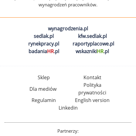
wynagrodzeń pracowników.
wynagrodzenia.pl
sedlak.pl
kfw.sedlak.pl
rynekpracy.pl
raportyplacowe.pl
badania
HR
.pl
wskazniki
HR
.pl
Sklep
Kontakt
Polityka
Dla mediów
prywatności
Regulamin
English version
Linkedin
Partnerzy: