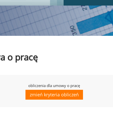
wa o pracę
obliczenia dla umowy o pracę
zmień kryteria obliczeń