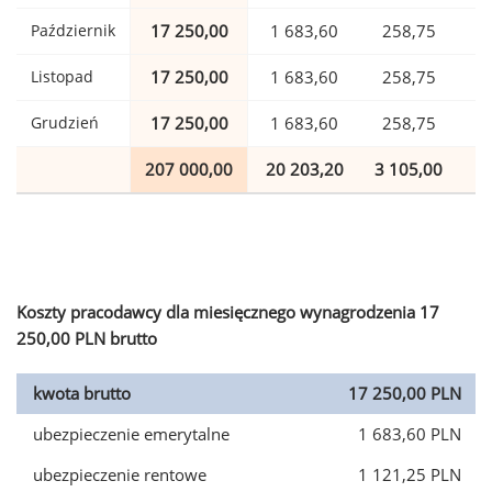
Październik
17 250,00
1 683,60
258,75
Listopad
17 250,00
1 683,60
258,75
Grudzień
17 250,00
1 683,60
258,75
207 000,00
20 203,20
3 105,00
5
Koszty pracodawcy dla miesięcznego wynagrodzenia 17
250,00 PLN brutto
kwota brutto
17 250,00 PLN
ubezpieczenie emerytalne
1 683,60 PLN
ubezpieczenie rentowe
1 121,25 PLN