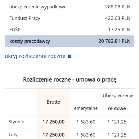
ubezpieczenie wypadkowe
288,08 PLN
Fundusz Pracy
422,63 PLN
FGŚP
17,25 PLN
koszty pracodawcy
20 782,81 PLN
ukryj rozliczenie roczne
Rozliczenie roczne - umowa o pracę
Ubezpieczenie
Brutto
emerytalne
rentowe
w
Styczeń
17 250,00
1 683,60
1 121,25
Luty
17 250,00
1 683,60
1 121,25