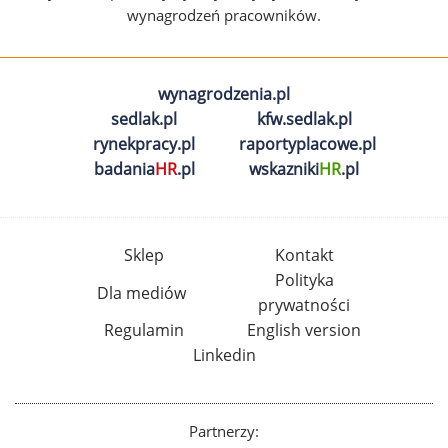
wynagrodzeń pracowników.
wynagrodzenia.pl
sedlak.pl
kfw.sedlak.pl
rynekpracy.pl
raportyplacowe.pl
badania
HR
.pl
wskazniki
HR
.pl
Sklep
Kontakt
Polityka
Dla mediów
prywatności
Regulamin
English version
Linkedin
Partnerzy: