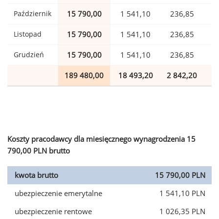
Październik
15 790,00
1 541,10
236,85
Listopad
15 790,00
1 541,10
236,85
Grudzień
15 790,00
1 541,10
236,85
189 480,00
18 493,20
2 842,20
4
Koszty pracodawcy dla miesięcznego wynagrodzenia 15
790,00 PLN brutto
kwota brutto
15 790,00 PLN
ubezpieczenie emerytalne
1 541,10 PLN
ubezpieczenie rentowe
1 026,35 PLN