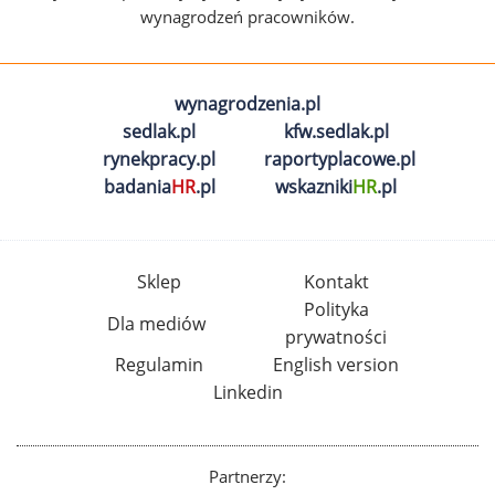
wynagrodzeń pracowników.
wynagrodzenia.pl
sedlak.pl
kfw.sedlak.pl
rynekpracy.pl
raportyplacowe.pl
badania
HR
.pl
wskazniki
HR
.pl
Sklep
Kontakt
Polityka
Dla mediów
prywatności
Regulamin
English version
Linkedin
Partnerzy: