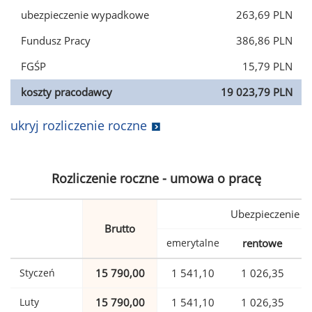
ubezpieczenie wypadkowe
263,69 PLN
Fundusz Pracy
386,86 PLN
FGŚP
15,79 PLN
koszty pracodawcy
19 023,79 PLN
ukryj rozliczenie roczne
Rozliczenie roczne - umowa o pracę
Ubezpieczenie
Brutto
emerytalne
rentowe
w
Styczeń
15 790,00
1 541,10
1 026,35
Luty
15 790,00
1 541,10
1 026,35