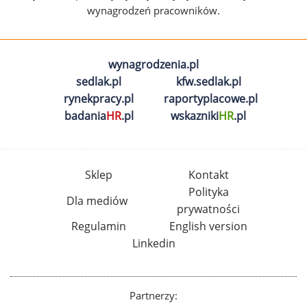
wynagrodzeń pracowników.
wynagrodzenia.pl
sedlak.pl
kfw.sedlak.pl
rynekpracy.pl
raportyplacowe.pl
badania
HR
.pl
wskazniki
HR
.pl
Sklep
Kontakt
Polityka
Dla mediów
prywatności
Regulamin
English version
Linkedin
Partnerzy: