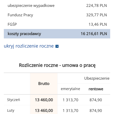
ubezpieczenie wypadkowe
224,78 PLN
Fundusz Pracy
329,77 PLN
FGŚP
13,46 PLN
koszty pracodawcy
16 216,61 PLN
ukryj rozliczenie roczne
Rozliczenie roczne - umowa o pracę
Ubezpieczenie
Brutto
emerytalne
rentowe
w
Styczeń
13 460,00
1 313,70
874,90
Luty
13 460,00
1 313,70
874,90