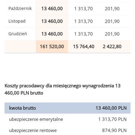
Październik
13 460,00
1 313,70
201,90
Listopad
13 460,00
1 313,70
201,90
Grudzień
13 460,00
1 313,70
201,90
161 520,00
15 764,40
2 422,80
3
Koszty pracodawcy dla miesięcznego wynagrodzenia 13
460,00 PLN brutto
kwota brutto
13 460,00 PLN
ubezpieczenie emerytalne
1 313,70 PLN
ubezpieczenie rentowe
874,90 PLN