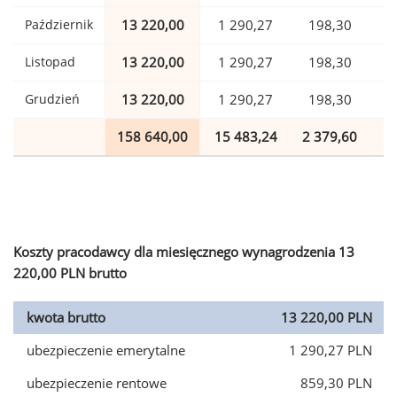
Październik
13 220,00
1 290,27
198,30
Listopad
13 220,00
1 290,27
198,30
Grudzień
13 220,00
1 290,27
198,30
158 640,00
15 483,24
2 379,60
3
Koszty pracodawcy dla miesięcznego wynagrodzenia 13
220,00 PLN brutto
kwota brutto
13 220,00 PLN
ubezpieczenie emerytalne
1 290,27 PLN
ubezpieczenie rentowe
859,30 PLN