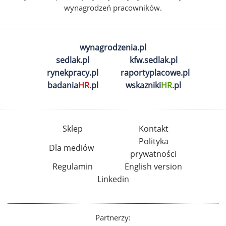
wynagrodzeń pracowników.
wynagrodzenia.pl
sedlak.pl
kfw.sedlak.pl
rynekpracy.pl
raportyplacowe.pl
badania
HR
.pl
wskazniki
HR
.pl
Sklep
Kontakt
Polityka
Dla mediów
prywatności
Regulamin
English version
Linkedin
Partnerzy: