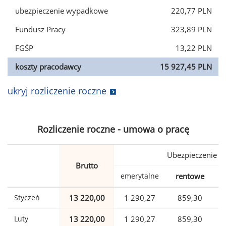
ubezpieczenie wypadkowe
220,77 PLN
Fundusz Pracy
323,89 PLN
FGŚP
13,22 PLN
koszty pracodawcy
15 927,45 PLN
ukryj rozliczenie roczne
Rozliczenie roczne - umowa o pracę
Ubezpieczenie
Brutto
emerytalne
rentowe
w
Styczeń
13 220,00
1 290,27
859,30
Luty
13 220,00
1 290,27
859,30