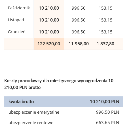
Październik
10 210,00
996,50
153,15
Listopad
10 210,00
996,50
153,15
Grudzień
10 210,00
996,50
153,15
122 520,00
11 958,00
1 837,80
3
Koszty pracodawcy dla miesięcznego wynagrodzenia 10
210,00 PLN brutto
kwota brutto
10 210,00 PLN
ubezpieczenie emerytalne
996,50 PLN
ubezpieczenie rentowe
663,65 PLN