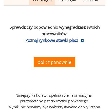
122 520,00
11 958,00
7 963,80
2
Sprawdź czy odpowiednio wynagradzasz swoich
pracowników!
Poznaj rynkowe stawki płac!
oblicz ponownie
Niniejszy kalkulator spełnia rolę informacyjną i
przeznaczony jest do użytku prywatnego.
Wyniki nie powinny być wykorzystywane do wyliczania