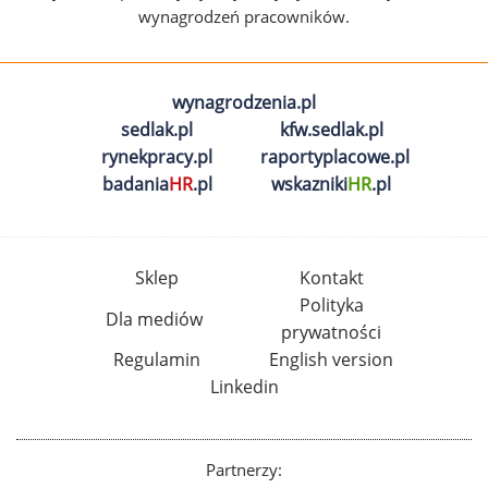
wynagrodzeń pracowników.
wynagrodzenia.pl
sedlak.pl
kfw.sedlak.pl
rynekpracy.pl
raportyplacowe.pl
badania
HR
.pl
wskazniki
HR
.pl
Sklep
Kontakt
Polityka
Dla mediów
prywatności
Regulamin
English version
Linkedin
Partnerzy: