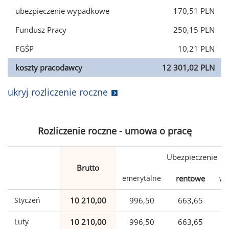
ubezpieczenie wypadkowe
170,51 PLN
Fundusz Pracy
250,15 PLN
FGŚP
10,21 PLN
koszty pracodawcy
12 301,02 PLN
ukryj rozliczenie roczne
Rozliczenie roczne - umowa o pracę
Ubezpieczenie
Brutto
emerytalne
rentowe
wy
Styczeń
10 210,00
996,50
663,65
Luty
10 210,00
996,50
663,65