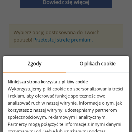
Dowiedz się więcej
Wybierz opcję dostosowana do Twoich
potrzeb!
Przetestuj strefę premium.
Chcesz na bieżąco śledzić najnowsze informacje o
Zgody
O plikach cookie
wynagrodzeniach?
Zapisz się do newslettera!
Niniejsza strona korzysta z plików cookie
Wykorzystujemy pliki cookie do spersonalizowania treści
i reklam, aby oferować funkcje społecznościowe i
analizować ruch w naszej witrynie. Informacje o tym, jak
Wyrażam zgodę na przetwarzanie moich
korzystasz z naszej witryny, udostępniamy partnerom
danych osobowych zawartych w
społecznościowym, reklamowym i analitycznym.
formularzu przez Sedlak
Sedlak sp. z o.o.
&
Partnerzy mogą połączyć te informacje z innymi danymi
sp. k. w celu otrzymywania bezpłatnego
otrzymanymi od Ciebie lub uzyskanymi podczas