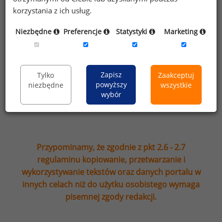
newsletter’a portalu wynagrodzenia.pl.
korzystania z ich usług.
Wyrażam zgodę na przesyłanie na podany
Niezbędne
Preferencje
Statystyki
Marketing
adres e-mail ofert handlowych oraz
informacji marketingowych. Oświadczam,
że zapoznałem się z treścią
informacji na
Zapisz
Tylko
Zaakceptuj
temat przetwarzania
.
powyższy
niezbędne
wszystkie
wybór
Zapisz
Przypominamy, że zgodnie z pkt 2.6 - 2.7
regulaminu kopiowanie, przetwarzanie i
wykorzystywanie tekstów oraz danych portalu w
innych celach niż do użytku osobistego wymaga
pisemnej zgody redakcji.