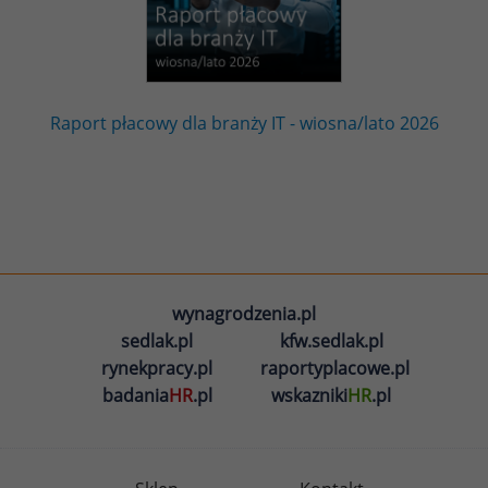
Raport płacowy dla branży IT - wiosna/lato 2026
wynagrodzenia.pl
sedlak.pl
kfw.sedlak.pl
rynekpracy.pl
raportyplacowe.pl
badania
HR
.pl
wskazniki
HR
.pl