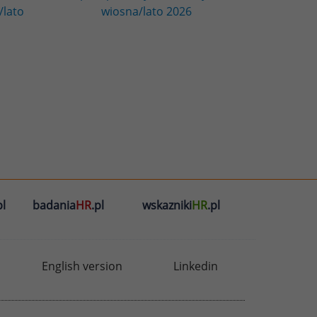
/lato
wiosna/lato 2026
l
badania
HR
.pl
wskazniki
HR
.pl
English version
Linkedin