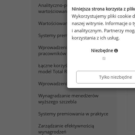
Analityczno-punktowe
Niniejsza strona korzysta z pli
wartościowanie pracy
Wykorzystujemy pliki cookie d
W
naszej witrynie. Informacje 
Wartościowanie stanowisk pracy
i analitycznym. Partnerzy mo
Systemy premiowania
korzystania z ich usług.
Chc
Wprowadzenie do wynagradzania
Zap
Niezbędne
pracowników sprzedaży
Łączne korzyści z pracy. Polski
model Total Rewards
Tylko niezbędne
Wprowadzenie do wynagradzania
Wynagradzanie menedżerów
wyższego szczebla
Systemy premiowania w praktyce
Zarządzanie efektywnością
wynagrodzeń