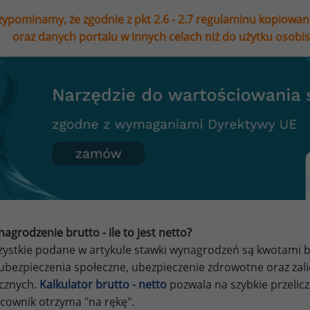
zypominamy, że zgodnie z pkt 2.6 - 2.7 regulaminu kopiowan
oraz danych portalu w innych celach niż do użytku osobi
agrodzenie brutto - ile to jest netto?
ystkie podane w artykule stawki wynagrodzeń są kwotami br
ubezpieczenia społeczne, ubezpieczenie zdrowotne oraz za
ycznych.
Kalkulator brutto - netto
pozwala na szybkie przelic
cownik otrzyma "na rękę".