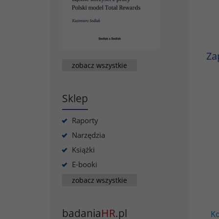
Za
zobacz wszystkie
Sklep
Raporty
Narzędzia
Książki
E-booki
zobacz wszystkie
badania
HR
.pl
Ko