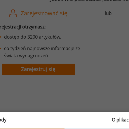
Zarejestrować się
lub
rejestracji otrzymasz:
dostęp do 3200 artykułów,
co tydzień najnowsze informacje ze
świata wynagrodzeń.
Zarejestruj się
ody
O plika