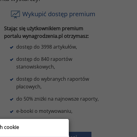
Wykupić dostęp premium
Stając się użytkownikiem premium
portalu wynagrodzenia.pl otrzymasz:
dostęp do 3998 artykułów,
dostęp do 840 raportów
stanowiskowych,
dostęp do wybranych raportów
płacowych,
do 50% zniżki na najnowsze raporty,
e-booki o motywowaniu,
oraz inne korzyści.
ch cookie