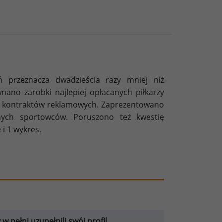
ń przeznacza dwadzieścia razy mniej niż
nano zarobki najlepiej opłacanych piłkarzy
i z kontraktów reklamowych. Zaprezentowano
nnych sportowców. Poruszono też kwestię
 i 1 wykres.
 pełni uzupełnili swój profil.