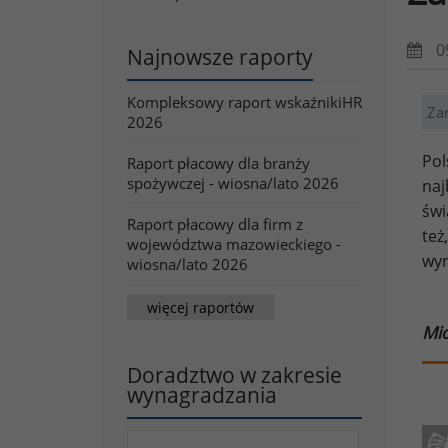
0
Najnowsze raporty
Kompleksowy raport wskaźnikiHR
Za
2026
Pol
Raport płacowy dla branży
spożywczej - wiosna/lato 2026
naj
świ
Raport płacowy dla firm z
też
województwa mazowieckiego -
wyn
wiosna/lato 2026
więcej raportów
Mic
Doradztwo w zakresie
wynagradzania