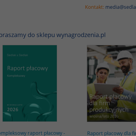
Kontakt:
media@sedla
praszamy do sklepu wynagrodzenia.pl
mpleksowy raport płacowy -
Raport płacowy dla f