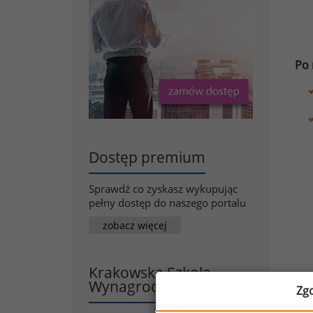
Po 
Dostęp premium
Sprawdź co zyskasz wykupując
pełny dostęp do naszego portalu
zobacz więcej
Krakowska Szkoła
Wynagrodzeń
Zg