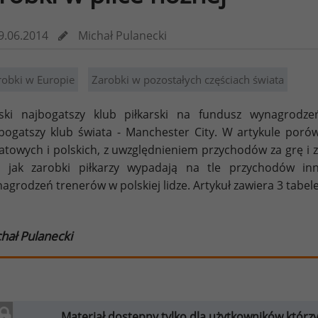
9.06.2014
Michał Pulanecki
robki w Europie
Zarobki w pozostałych częściach świata
ski najbogatszy klub piłkarski na fundusz wynagrodze
bogatszy klub świata - Manchester City. W artykule porów
atowych i polskich, z uwzględnieniem przychodów za grę 
, jak zarobki piłkarzy wypadają na tle przychodów i
agrodzeń trenerów w polskiej lidze. Artykuł zawiera 3 tabele
hał Pulanecki
Materiał dostępny tylko dla użytkowników którzy w