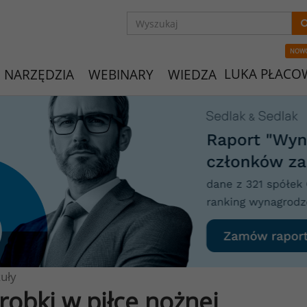
NOW
LUKA PŁACO
NARZĘDZIA
WEBINARY
WIEDZA
uły
robki w piłce nożnej