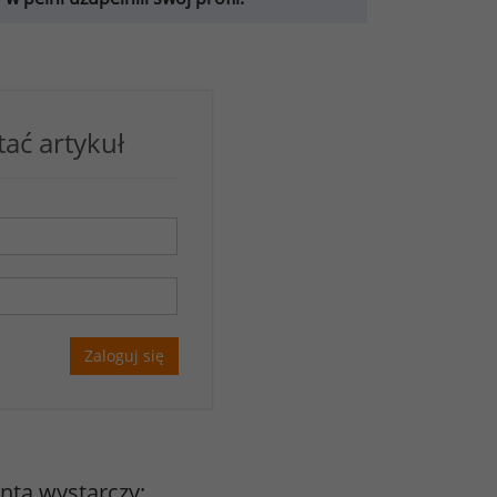
tać artykuł
Zaloguj się
onta wystarczy: