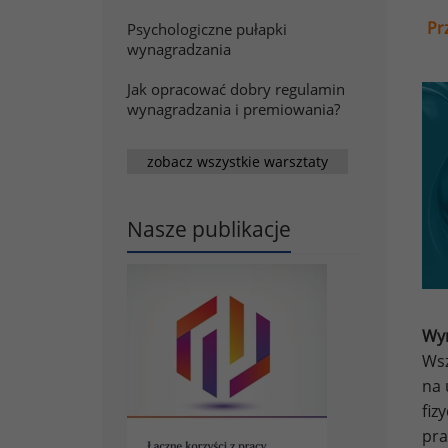
Pr
Psychologiczne pułapki
wynagradzania
Jak opracować dobry regulamin
wynagradzania i premiowania?
zobacz wszystkie warsztaty
Nasze publikacje
Wyn
Wsz
na 
fiz
pra