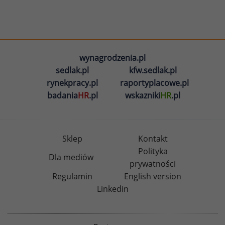
wynagrodzenia.pl
sedlak.pl
kfw.sedlak.pl
rynekpracy.pl
raportyplacowe.pl
badania
HR
.pl
wskazniki
HR
.pl
Sklep
Kontakt
Polityka
Dla mediów
prywatności
Regulamin
English version
Linkedin