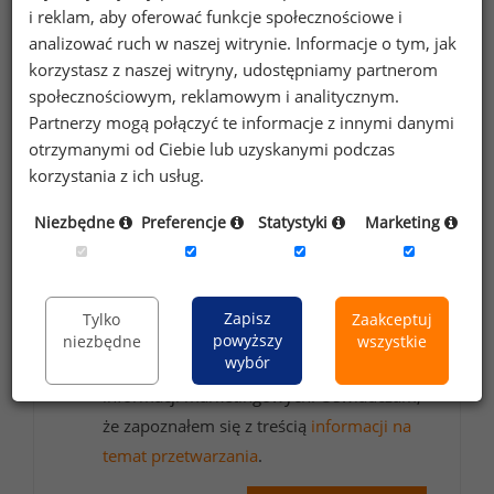
Chcesz na bieżąco śledzić najnowsze informacje o
i reklam, aby oferować funkcje społecznościowe i
wynagrodzeniach?
analizować ruch w naszej witrynie. Informacje o tym, jak
Zapisz się do newslettera!
korzystasz z naszej witryny, udostępniamy partnerom
społecznościowym, reklamowym i analitycznym.
Partnerzy mogą połączyć te informacje z innymi danymi
otrzymanymi od Ciebie lub uzyskanymi podczas
korzystania z ich usług.
Wyrażam zgodę na przetwarzanie moich
danych osobowych zawartych w
Niezbędne
Preferencje
Statystyki
Marketing
formularzu przez Sedlak
Sedlak sp. z o.o.
&
sp. k. w celu otrzymywania bezpłatnego
newsletter’a portalu wynagrodzenia.pl.
Zapisz
Tylko
Zaakceptuj
Wyrażam zgodę na przesyłanie na podany
powyższy
niezbędne
wszystkie
wybór
adres e-mail ofert handlowych oraz
informacji marketingowych. Oświadczam,
że zapoznałem się z treścią
informacji na
temat przetwarzania
.