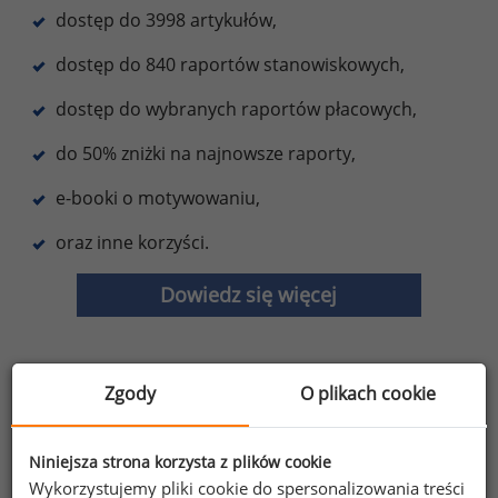
dostęp do 3998 artykułów,
dostęp do 840 raportów stanowiskowych,
dostęp do wybranych raportów płacowych,
do 50% zniżki na najnowsze raporty,
e-booki o motywowaniu,
oraz inne korzyści.
Dowiedz się więcej
Zgody
O plikach cookie
Wybierz opcję dostosowana do Twoich
potrzeb!
Przetestuj strefę premium.
Niniejsza strona korzysta z plików cookie
Wykorzystujemy pliki cookie do spersonalizowania treści