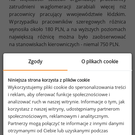
zatrudnieni w aglomeracji zarabiali więcej niż
pracownicy pracujący w województwie łódzkim.
W przypadku pracowników szeregowych różnica
wynosiła około 180 PLN, a na wyższych poziomach
największą różnicę można było zaobserwować
na stanowiskach kierowniczych - niemal 750 PLN.
Zgody
O plikach cookie
Wykres 4. Mediany wynagrodzeń pracowników różnych
szczebli organizacji zatrudnionych w województwie
łódzkim i w aglomeracji łódzkiej (brutto w PLN)
Niniejsza strona korzysta z plików cookie
Wykorzystujemy pliki cookie do spersonalizowania treści
i reklam, aby oferować funkcje społecznościowe i
analizować ruch w naszej witrynie. Informacje o tym, jak
korzystasz z naszej witryny, udostępniamy partnerom
społecznościowym, reklamowym i analitycznym.
Partnerzy mogą połączyć te informacje z innymi danymi
otrzymanymi od Ciebie lub uzyskanymi podczas