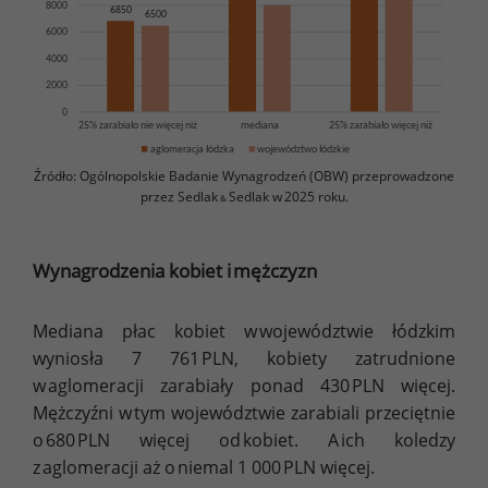
Źródło: Ogólnopolskie Badanie Wynagrodzeń (OBW) przeprowadzone
przez Sedlak
Sedlak w 2025 roku.
&
Wynagrodzenia kobiet i mężczyzn
Mediana płac kobiet w województwie łódzkim
wyniosła 7 761 PLN, kobiety zatrudnione
w aglomeracji zarabiały ponad 430 PLN więcej.
Mężczyźni w tym województwie zarabiali przeciętnie
o 680 PLN więcej od kobiet. A ich koledzy
z aglomeracji aż o niemal 1 000 PLN więcej.