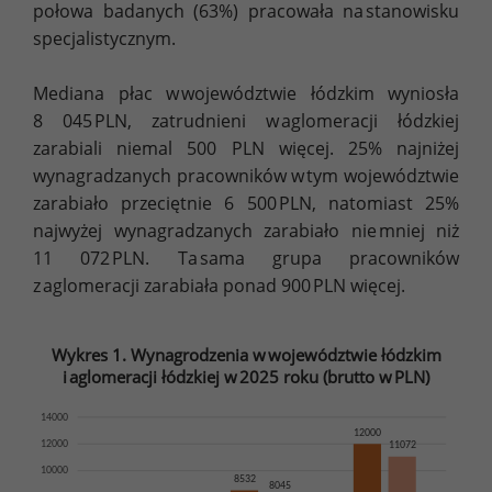
połowa badanych (63%) pracowała na stanowisku
specjalistycznym.
Mediana płac w województwie łódzkim wyniosła
8 045 PLN, zatrudnieni w aglomeracji łódzkiej
zarabiali niemal 500 PLN więcej. 25% najniżej
wynagradzanych pracowników w tym województwie
zarabiało przeciętnie 6 500 PLN, natomiast 25%
najwyżej wynagradzanych zarabiało nie mniej niż
11 072 PLN. Ta sama grupa pracowników
z aglomeracji zarabiała ponad 900 PLN więcej.
Wykres 1. Wynagrodzenia w województwie łódzkim
i aglomeracji łódzkiej w 2025 roku (brutto w PLN)