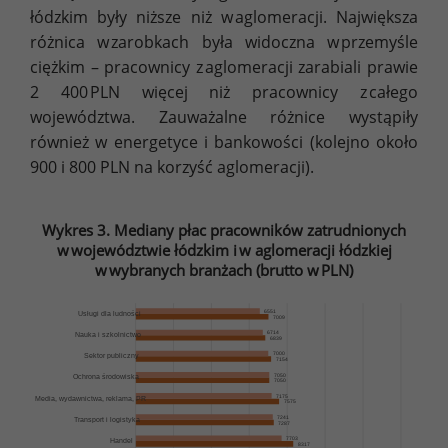
łódzkim były niższe niż w aglomeracji. Największa
różnica w zarobkach była widoczna w przemyśle
ciężkim – pracownicy z aglomeracji zarabiali prawie
2 400 PLN więcej niż pracownicy z całego
województwa. Zauważalne różnice wystąpiły
również w energetyce i bankowości (kolejno około
900 i 800 PLN na korzyść aglomeracji).
Wykres 3. Mediany płac pracowników zatrudnionych
w województwie łódzkim i w aglomeracji łódzkiej
w wybranych branżach (brutto w PLN)